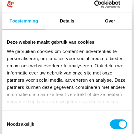
Alcohol bij leiding en
bestuursleden
Toestemming
Details
Over
Wat met drugs?
Deze website maakt gebruik van cookies
We gebruiken cookies om content en advertenties te
personaliseren, om functies voor social media te bieden
en om ons websiteverkeer te analyseren. Ook delen we
informatie over uw gebruik van onze site met onze
En wat met tabak, roken en
partners voor social media, adverteren en analyse. Deze
vapen?
partners kunnen deze gegevens combineren met andere
informatie die u aan ze heeft verstrekt of die ze hebben
verzameld op basis van uw gebruik van hun services.
Maak je eigen alcohol- en
Toestemmingsselectie
drugbeleid
Noodzakelijk