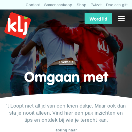
Contact
Samenaankoop
Shop
Twizzit
Doe een gift
Word lid
Thema's
Omgaan met
‘t Loopt niet altijd van een leien dakje. Maar ook dan
sta je nooit alleen. Vind hier een pak inzichten en
tips en ontdek bij wie je terecht kan.
spring naar