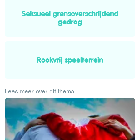
Seksueel grensoverschrijdend
gedrag
Rookvrij speelterrein
Lees meer over dit thema