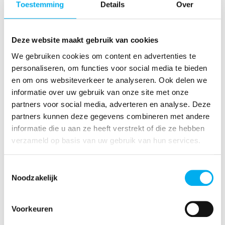
Toestemming
Details
Over
2024 API-poster.pdf
Deze website maakt gebruik van cookies
Hoe kan je de API van KLJ
We gebruiken cookies om content en advertenties te
bereiken?
personaliseren, om functies voor social media te bieden
en om ons websiteverkeer te analyseren. Ook delen we
informatie over uw gebruik van onze site met onze
KLJ heeft een twee API's: Emily Almey en Liesa
partners voor social media, adverteren en analyse. Deze
Laermans. Je kan ze bereiken via onderstaand
partners kunnen deze gegevens combineren met andere
invulformulier, via
api@klj.be
of rechtstreeks via de
informatie die u aan ze heeft verstrekt of die ze hebben
contactgegevens die je in de contacteerbalk van
verzameld op basis van uw gebruik van hun services.
deze webpagina vindt.
Toestemmingsselectie
Vul het contactformulier in
Noodzakelijk
Voorkeuren
Voor- en achternaam