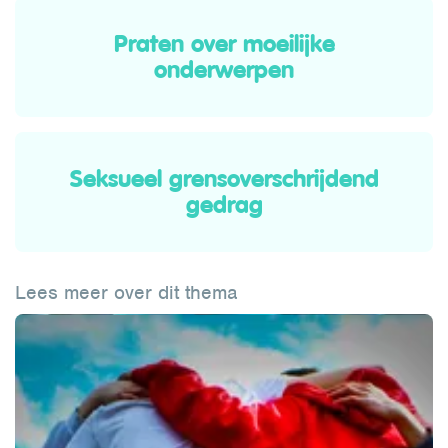
Praten over moeilijke
onderwerpen
Seksueel grensoverschrijdend
gedrag
Lees meer over dit thema