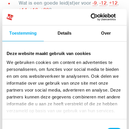
Wat is een goede leid(st)er voor
-9
,
-12
,
+12
,
+14
,
+16
,
+20
?
Hoe omgaan met diversiteit aan kinderen?
Hoe omgaan met pesten?
Toestemming
Details
Over
Hoe belonen en straffen?
Deze website maakt gebruik van cookies
We gebruiken cookies om content en advertenties te
Een ongeluk, wat nu?
personaliseren, om functies voor social media te bieden
en om ons websiteverkeer te analyseren. Ook delen we
Veiligheid boven alles. Toch is een ongeluk snel
informatie over uw gebruik van onze site met onze
gebeurd. Maar wat moet je doen in zo'n geval?
partners voor social media, adverteren en analyse. Deze
partners kunnen deze gegevens combineren met andere
Ontdek alles over de KLJ-verzekering
informatie die u aan ze heeft verstrekt of die ze hebben
verzameld op basis van uw gebruik van hun services.
Downloads
Toestemmingsselectie