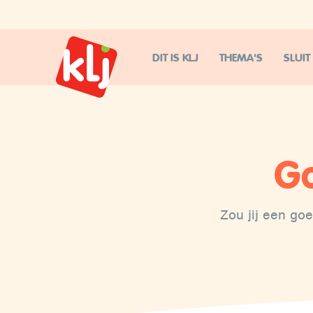
DIT IS KLJ
THEMA'S
SLUIT
Go
Zou jij een goe