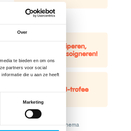
Ook interessant?
Over
-12: participeren,
motiveren en soigneren!
 media te bieden en om ons
ze partners voor social
nformatie die u aan ze heeft
Win de KLJ-trofee
Marketing
Lees meer over dit thema