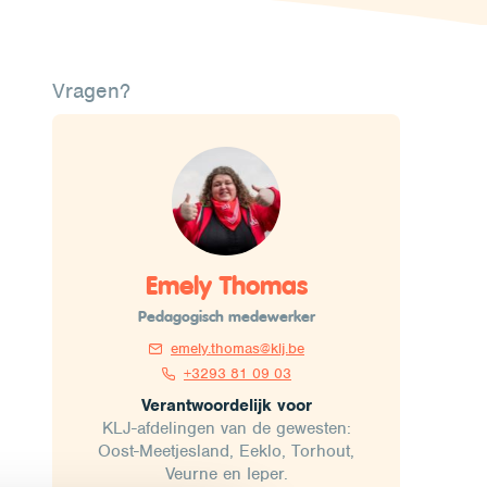
Vragen?
Emely Thomas
Pedagogisch medewerker
emely.thomas@klj.be
+3293 81 09 03
Verantwoordelijk voor
KLJ-afdelingen van de gewesten:
Oost-Meetjesland, Eeklo, Torhout,
Veurne en Ieper.