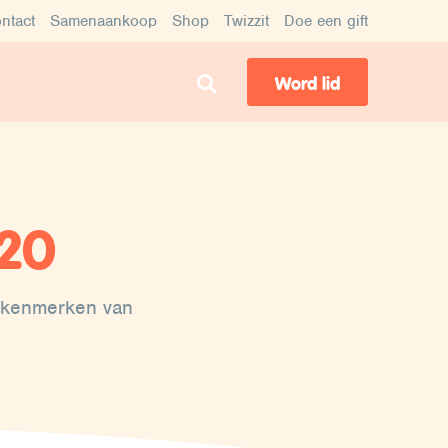
ntact
Samenaankoop
Shop
Twizzit
Doe een gift
Word lid
+20
de kenmerken van