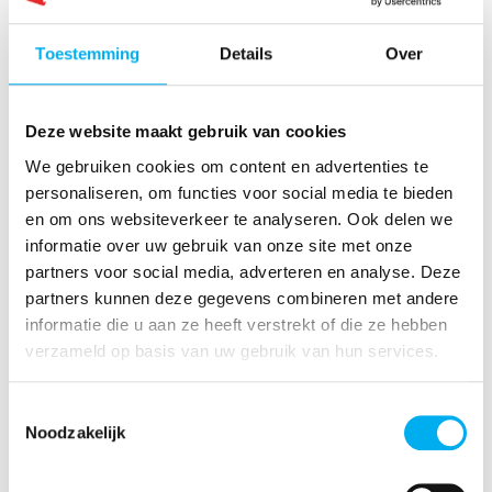
krijg je hier een samenvatting.
Toestemming
Details
Over
Wil je in detail leren
hoe de organisatie KLJ is
opgebouwd
?
KLJ is als jeugdbeweging uniek dankzij zijn
Deze website maakt gebruik van cookies
sportwerking
. Meer dan de helft van de KLJ-
We gebruiken cookies om content en advertenties te
afdelingen nemen deel aan sportfeesten, waar
personaliseren, om functies voor social media te bieden
ze zich in vijf traditionele disciplines meten
en om ons websiteverkeer te analyseren. Ook delen we
met andere afdelingen.
informatie over uw gebruik van onze site met onze
partners voor social media, adverteren en analyse. Deze
partners kunnen deze gegevens combineren met andere
informatie die u aan ze heeft verstrekt of die ze hebben
verzameld op basis van uw gebruik van hun services.
Toestemmingsselectie
Noodzakelijk