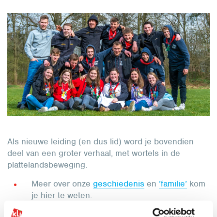
Als nieuwe leiding (en dus lid) word je bovendien
deel van een groter verhaal, met wortels in de
plattelandsbeweging.
Meer over onze
geschiedenis
en
’familie’
kom
je hier te weten.
Van onze
KLJ-waarden en visie op groeien