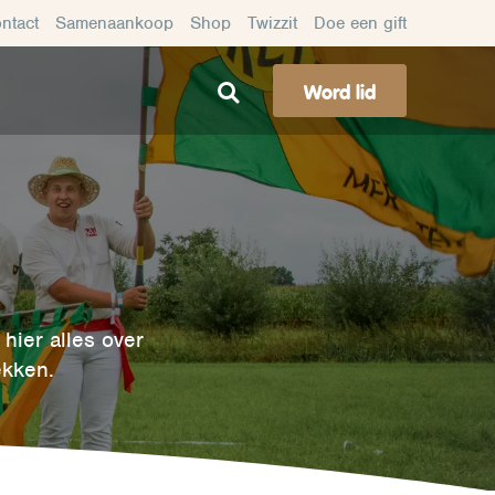
ntact
Samenaankoop
Shop
Twizzit
Doe een gift
Word lid
hier alles over
ekken.