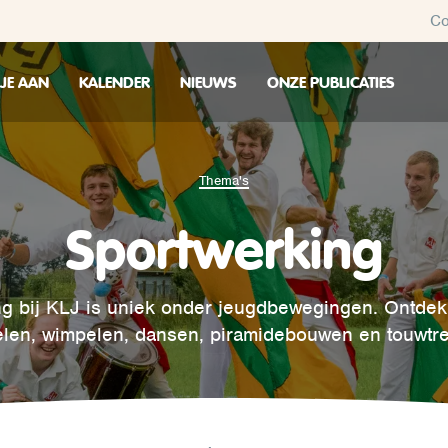
Co
 JE AAN
KALENDER
NIEUWS
ONZE PUBLICATIES
Thema's
Sportwerking
g bij KLJ is uniek onder jeugdbewegingen. Ontdek 
len, wimpelen, dansen, piramidebouwen en touwtr