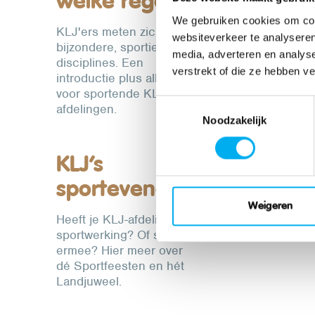
welke regels?
re
We gebruiken cookies om cont
KLJ'ers meten zich in 5
websiteverkeer te analyseren
bijzondere, sportieve
media, adverteren en analys
disciplines. Een
verstrekt of die ze hebben v
introductie plus alle details
voor sportende KLJ-
Toestemmingsselectie
afdelingen.
Noodzakelijk
KLJ’s
sportevenementen
Weigeren
Heeft je KLJ-afdeling een
sportwerking? Of start je
ermee? Hier meer over
dé Sportfeesten en hét
Landjuweel.