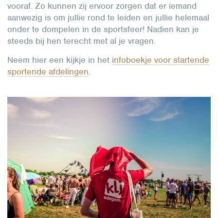
vooraf. Zo kunnen zij ervoor zorgen dat er iemand
aanwezig is om jullie rond te leiden en jullie helemaal
onder te dompelen in de sportsfeer! Nadien kan je
steeds bij hen terecht met al je vragen.
Neem hier een kijkje in het
infoboekje voor startende
sportende afdelingen
.