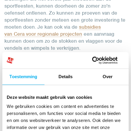
sportfeesten, kunnen doorheen de zomer zo'n
oefenset ontlenen. Zo kunnen ze proeven van de
sportfeesten zonder meteen een grote investering te
moeten doen. Je kan ook via de
subsidies
van Cera voor regionale projecten
een aanvraag
kunnen doen om zo de stokken en vlaggen voor de
vendels en wimpels te verkrijgen.
Andere KLJ’s vroegen al met succes subsidies aan
bij Cera:
Aankoop nieuwe wimpelvlaggen
- KLJ Hamme
Toestemming
Details
Over
Sint-Anna.
Aankoop vlaggen en stokken
- KLJ Zele
Deze website maakt gebruik van cookies
Centrum.
We gebruiken cookies om content en advertenties te
Aankoop vlaggen en stokken
- KLJ Beveren.
personaliseren, om functies voor social media te bieden
en om ons websiteverkeer te analyseren. Ook delen we
Onze sportmonitoren komen je bovendien graag
informatie over uw gebruik van onze site met onze
uitleggen hoe je de vendels en wimpels precies