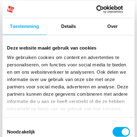
KLJ Meensel-Kiezegem
(14km)
Toestemming
Details
Over
KLJ Vissenaken
(14km)
KLJ Keerbergen
(16km)
Deze website maakt gebruik van cookies
We gebruiken cookies om content en advertenties te
KLJ Schiplaken
(16km)
personaliseren, om functies voor social media te bieden
en om ons websiteverkeer te analyseren. Ook delen we
KLJ Molenbeek-Wersbeek
(17km)
informatie over uw gebruik van onze site met onze
partners voor social media, adverteren en analyse. Deze
KLJ Schriek
(17km)
partners kunnen deze gegevens combineren met andere
informatie die u aan ze heeft verstrekt of die ze hebben
KLJ Hoeleden
verzameld op basis van uw gebruik van hun services.
(19km)
KLJ Kersbeek
Toestemmingsselectie
(19km)
Noodzakelijk