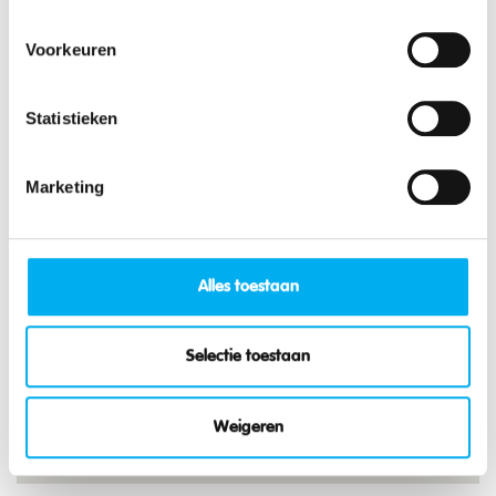
Voorkeuren
Toon mijn locatie
Statistieken
Marketing
Alles toestaan
Selectie toestaan
Weigeren