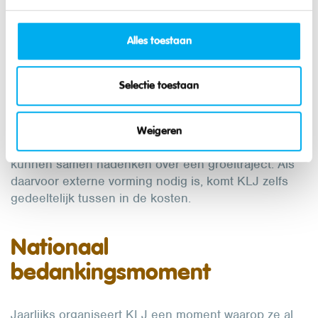
dan een zomer lang doorgeven aan afdelingen met
interesse in iets nieuws.
Alles toestaan
Een coach voor elke
Selectie toestaan
vrijwilliger
Weigeren
Elke vrijwilliger heeft een persoonlijke coach. Ze
kunnen samen nadenken over een groeitraject. Als
daarvoor externe vorming nodig is, komt KLJ zelfs
gedeeltelijk tussen in de kosten.
Nationaal
bedankingsmoment
Jaarlijks organiseert KLJ een moment waarop ze al