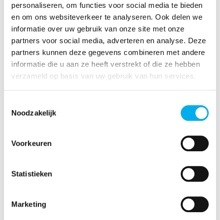
personaliseren, om functies voor social media te bieden
en om ons websiteverkeer te analyseren. Ook delen we
informatie over uw gebruik van onze site met onze
partners voor social media, adverteren en analyse. Deze
partners kunnen deze gegevens combineren met andere
informatie die u aan ze heeft verstrekt of die ze hebben
verzameld op basis van uw gebruik van hun services.
Toestemmingsselectie
Noodzakelijk
Oefendagen voor
Voorkeuren
sportmonitoren
Statistieken
Sportmonitoren komen samen op nationale
Marketing
oefendagen om de laatste nieuwe hypes in dans-,
wimpel en vendelland aan te leren. Die kunnen ze