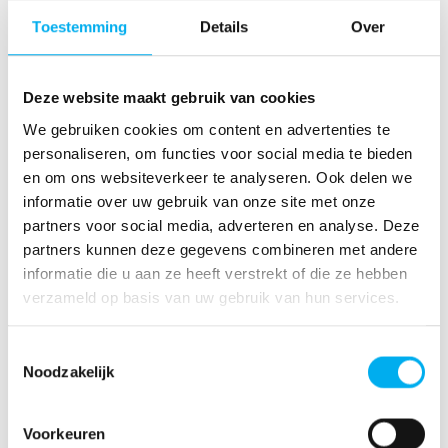
nagedacht over een tweedehandssysteem voor de
KLJ-outfit? Zelfs voor specifieke noden, kom je met
Toestemming
Details
Over
kleine aanpassingen al een heel eind. Wist je
bijvoorbeeld dat de vegetarische optie ook werkt
voor kinderen die halal willen eten? De
algemene tips
Deze website maakt gebruik van cookies
helpen je om zulke gesprek goed te voeren.
We gebruiken cookies om content en advertenties te
personaliseren, om functies voor social media te bieden
Bij vragen over specifieke onderwerpen kan je met
en om ons websiteverkeer te analyseren. Ook delen we
de
'KLJ voor iedereen'-thema's
aan de slag? Je vindt
informatie over uw gebruik van onze site met onze
er meer info over thema's zoals het
partners voor social media, adverteren en analyse. Deze
autismespectrum, hoe om te gaan met relaties en
partners kunnen deze gegevens combineren met andere
seksualiteit, wat je kan doen tegen armoede, en
informatie die u aan ze heeft verstrekt of die ze hebben
meer.
verzameld op basis van uw gebruik van hun services.
3. Aan de slag
Toestemmingsselectie
Noodzakelijk
Na al het praat- en denkwerk is het tijd om de handen
uit de mouwen te steken. Je mag naar hartenlust
Voorkeuren