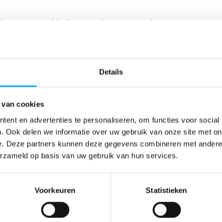
 kunnen voor kinderen en jongeren met een
 of meer moeite kosten. Vaak is het al
en geduldig te
zijn
. Geef hen de ruimte om
n kracht aan jullie activiteit deel te nemen.
Details
ar
wees
nu ook
niet overbehulpzaam
.
erking vinden het niet fijn als jij ineens
ver alsof ze zelf maar weinig kunnen.
 van cookies
estemming
te vragen als je iemand wilt
ent en advertenties te personaliseren, om functies voor social
. Ook delen we informatie over uw gebruik van onze site met on
e. Deze partners kunnen deze gegevens combineren met andere i
erzameld op basis van uw gebruik van hun services.
orspelbaarheid
Voorkeuren
Statistieken
l binnen handbereik
ligt, zo hoeft niemand
 aan te geraken. Je kan bijvoorbeeld voor
je normaal gezien op de grond zit, iedereen