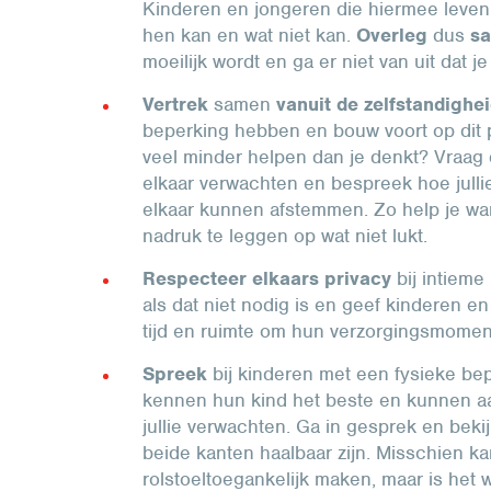
Kinderen en jongeren die hiermee leven
hen kan en wat niet kan.
Overleg
dus
s
moeilijk wordt en ga er niet van uit dat je
Vertrek
samen
vanuit de zelfstandighe
beperking hebben en bouw voort op dit p
veel minder helpen dan je denkt? Vraag d
elkaar verwachten en bespreek hoe jullie
elkaar kunnen afstemmen. Zo help je wan
nadruk te leggen op wat niet lukt.
Respecteer elkaars privacy
bij intieme
als dat niet nodig is en geef kinderen e
tijd en ruimte om hun verzorgingsmomente
Spreek
bij kinderen met een fysieke be
kennen hun kind het beste en kunnen aa
jullie verwachten. Ga in gesprek en be
beide kanten haalbaar zijn. Misschien ka
rolstoeltoegankelijk maken, maar is het w