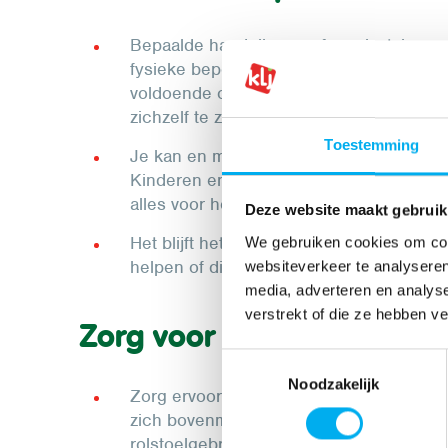
Bepaalde handelingen of verplaatsingen
fysieke beperking soms wat langer duren
voldoende om wat
extra tijd
te
voorzien
zichzelf te zijn en als een gelijke op eige
Toestemming
Je kan en mag altijd hulp aanbieden, ma
Kinderen en jongeren met een fysieke bep
alles voor hen wilt doen, want dat komt o
Deze website maakt gebruik
Het blijft het gemakkelijkste om altijd
to
We gebruiken cookies om cont
helpen of diens hulpmiddelen aanraakt.
websiteverkeer te analyseren
media, adverteren en analys
verstrekt of die ze hebben v
Zorg voor structuur en vo
Toestemmingsselectie
Noodzakelijk
Zorg ervoor dat het nodige spel
materiaa
zich bovenmatig in te spannen om ergens
rolstoelgebruikers bij kringspelen waar 