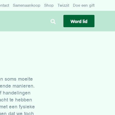
ntact
Samenaankoop
Shop
Twizzit
Doe een gift
Word lid
en soms moeite
lende manieren.
f handelingen
acht te hebben
met een fysieke
gen dat we toch