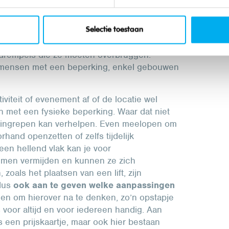
edereen weer gelijk.
 zelfs best letterlijk nemen. Als je lokaal of
Selectie toestaan
nderen of jongeren met een fysieke beperking
drempels die ze moeten overbruggen.
en mensen met een beperking, enkel gebouwen
iviteit of evenement af of de locatie wel
n met een fysieke beperking. Waar dat niet
ine ingrepen kan verhelpen. Even meelopen om
hand openzetten of zelfs tijdelijk
een hellend vlak kan je voor
lemen vermijden en kunnen ze zich
zoals het plaatsen van een lift, zijn
dus
ook aan te geven welke aanpassingen
nen om hierover na te denken, zo’n opstapje
voor altijd en voor iedereen handig. Aan
 een prijskaartje, maar ook hier bestaan