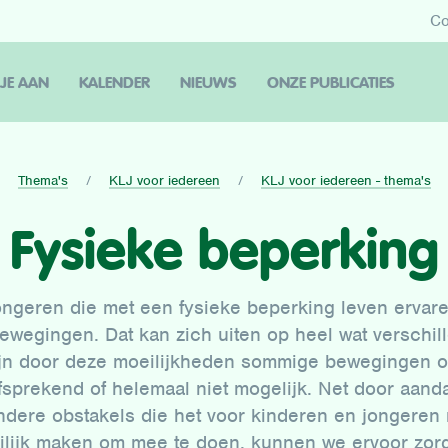
Co
 JE AAN
KALENDER
NIEUWS
ONZE PUBLICATIES
Thema's
KLJ voor iedereen
KLJ voor iedereen - thema's
Fysieke beperking
ongeren die met een fysieke beperking leven ervar
ewegingen. Dat kan zich uiten op heel wat verschil
zijn door deze moeilijkheden sommige bewegingen o
fsprekend of helemaal niet mogelijk. Net door aand
ndere obstakels die het voor kinderen en jongeren 
lijk maken om mee te doen, kunnen we ervoor zor