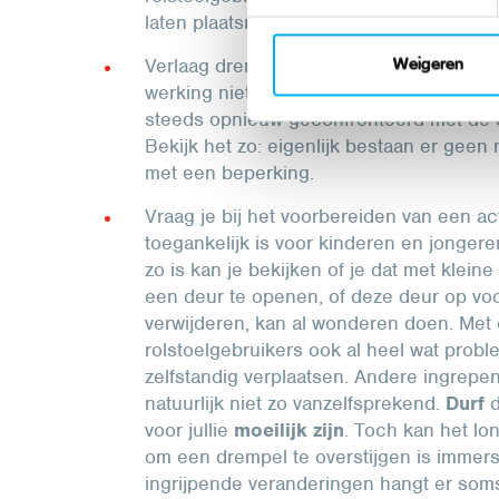
laten plaatsnemen op een stoel, dan is i
Verlaag drempels in je werking, dit mag je
Weigeren
werking niet toegankelijk is, worden ki
steeds opnieuw geconfronteerd met de 
Bekijk het zo: eigenlijk bestaan er ge
met een beperking.
Vraag je bij het voorbereiden van een act
toegankelijk is voor kinderen en jongere
zo is kan je bekijken of je dat met kle
een deur te openen, of deze deur op voor
verwijderen, kan al wonderen doen. Met 
rolstoelgebruikers ook al heel wat prob
zelfstandig verplaatsen. Andere ingrepen, 
natuurlijk niet zo vanzelfsprekend.
Durf
voor jullie
moeilijk zijn
. Toch kan het lo
om een drempel te overstijgen is immers 
ingrijpende veranderingen hangt er soms