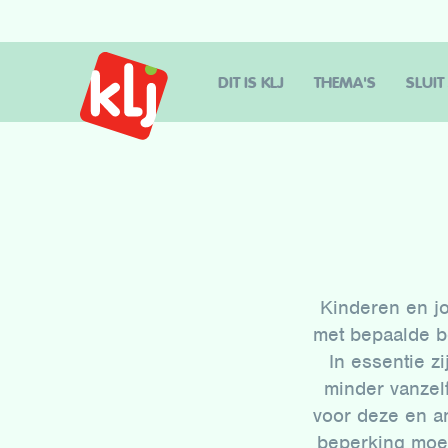
DIT IS KLJ
THEMA'S
SLUIT
Kinderen en j
met bepaalde b
In essentie 
minder vanzel
voor deze en a
beperking moei