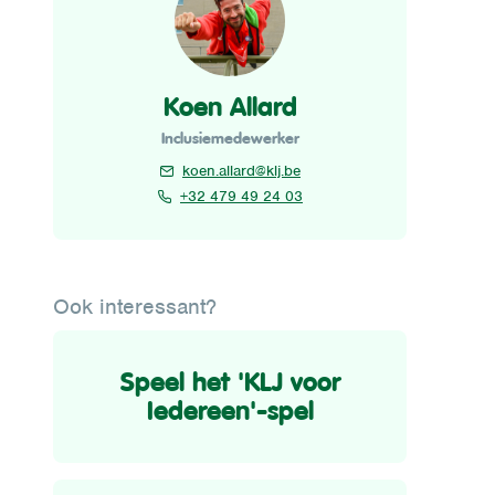
Koen Allard
Inclusiemedewerker
koen.allard@klj.be
+32 479 49 24 03
Ook interessant?
Speel het 'KLJ voor
Iedereen'-spel