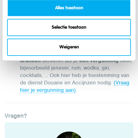
toestemming van de dienst Douane en
Alles toestaan
Accijnzen. Je zal enkel alcoholhoudende
dranken kunnen verkopen met een
'
handelaarsvergunning ethylalcohol en
Selectie toestaan
alcoholhoudende dranken'.
(Vraag hier je
vergunning aan)
Weigeren
Je mag
alleen gestookte alcoholische
dranken
serveren als je
een vergunning
hebt,
bijvoorbeeld jenever, rum, wodka, gin,
cocktails, ... Ook hier heb je toestemming van
de dienst Douane en Accijnzen nodig.
(Vraag
hier je vergunning aan)
Vragen?