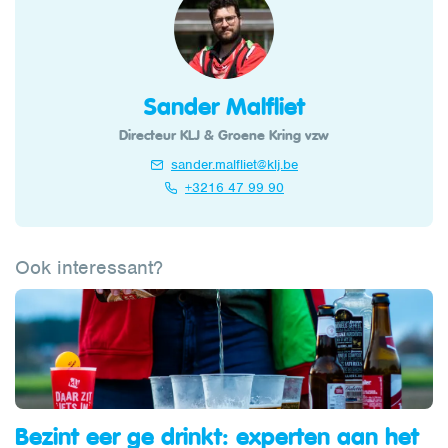
Sander Malfliet
Directeur KLJ & Groene Kring vzw
sander.malfliet@klj.be
+3216 47 99 90
Ook interessant?
Bezint eer ge drinkt: experten aan het