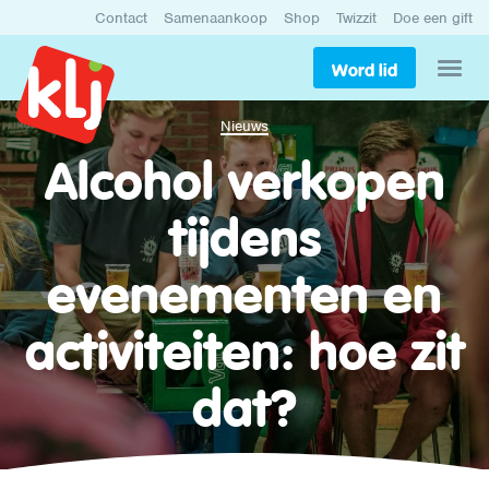
Contact
Samenaankoop
Shop
Twizzit
Doe een gift
Word lid
Nieuws
Alcohol verkopen
tijdens
evenementen en
activiteiten: hoe zit
dat?