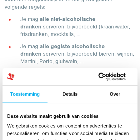
volgende regels:
Je mag
alle niet-alcoholische
dranken
serveren, bijvoorbeeld (kraan)water,
frisdranken, mocktails, ...
Je mag
alle gegiste alcoholische
dranken
serveren, bijvoorbeeld bieren, wijnen,
Martini, Porto, glühwein, ...
Je mag
alleen gestookte alcoholische
dranken
serveren als je
een vergunning
hebt,
bijvoorbeeld jenever, rum, wodka, gin,
Toestemming
Details
Over
cocktails, ... Je gemeente geeft de vergunning
af en bepaalt de vorm. (
Art. 2 Wet van 28
december 1983 betreffende de vergunning
Deze website maakt gebruik van cookies
voor het verstrekken van sterke drank)
We gebruiken cookies om content en advertenties te
personaliseren, om functies voor social media te bieden