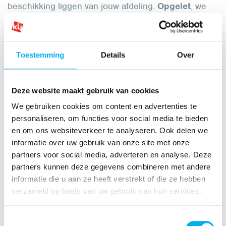
beschikking liggen van jouw afdeling.
Opgelet
, we
kunnen je niet garanderen dat je de juiste gegevens
zal vinden voor je KLJ-reünie, maar het lijkt ons zeker
het proberen waard! Vul even het
online
verzoekformulier
in en maak een afspraak voor
Toestemming
Details
Over
raadpleging.
2. Contacteer het CAG
Deze website maakt gebruik van cookies
We gebruiken cookies om content en advertenties te
Het
Centrum voor Agrarische Geschiedenis
, kortweg
personaliseren, om functies voor social media te bieden
CAG, helpt jou graag verder met vragen rond de
en om ons websiteverkeer te analyseren. Ook delen we
geschiedenis van jouw afdeling. Je mag hiervoor
informatie over uw gebruik van onze site met onze
mailen naar
yves.segers@cagnet.be
.
partners voor social media, adverteren en analyse. Deze
partners kunnen deze gegevens combineren met andere
3. Maak een uitnodiging
informatie die u aan ze heeft verstrekt of die ze hebben
Voor je uitnodiging kan je gebruik maken van Canva.
verzameld op basis van uw gebruik van hun services.
Tips om met Canva aan de slag te gaan vind je
hier
!
Toestemmingsselectie