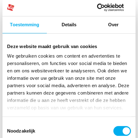
Ook deze rol vul je samen in. Enkele voorbeelden
van taken:
Toestemming
Details
Over
Inventaris materiaal opmaken en bijvullen
Aankoop materiaal (grote kosten op de
Deze website maakt gebruik van cookies
bestuursvergadering brengen)
We gebruiken cookies om content en advertenties te
De staat van het materiaal nagaan en
personaliseren, om functies voor social media te bieden
herstellingen regelen
en om ons websiteverkeer te analyseren. Ook delen we
informatie over uw gebruik van onze site met onze
Toezicht houden op de orde in het
partners voor social media, adverteren en analyse. Deze
materiaalkot
partners kunnen deze gegevens combineren met andere
Materiaal reserveren en afhalen bij
informatie die u aan ze heeft verstrekt of die ze hebben
uitleendiensten
verzameld op basis van uw gebruik van hun services.
...
Toestemmingsselectie
Noodzakelijk