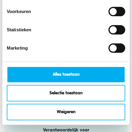
Uit de Wegwijs-map - De bestuursfuncties
Voorkeuren
van KLJ.pdf
Statistieken
Vragen?
Marketing
Alles toestaan
Selectie toestaan
Emely Thomas
Pedagogisch medewerker
Weigeren
emely.thomas@klj.be
+3293 81 09 03
Verantwoordelijk voor