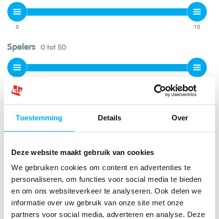
0
10
Spelers
0 tot 50
0
50
Duur
0min tot 24u
Toestemming
Details
Over
0min
24u
Deze website maakt gebruik van cookies
We gebruiken cookies om content en advertenties te
personaliseren, om functies voor social media te bieden
Geen resultaten.
en om ons websiteverkeer te analyseren. Ook delen we
informatie over uw gebruik van onze site met onze
Ook interessant?
partners voor social media, adverteren en analyse. Deze