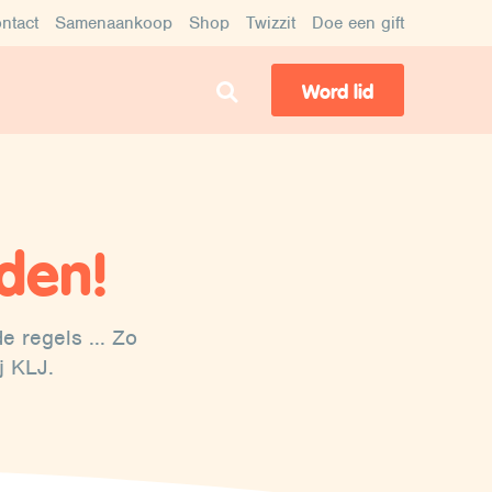
ntact
Samenaankoop
Shop
Twizzit
Doe een gift
Word lid
den!
e regels ... Zo
j KLJ.