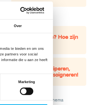
Ook interessant?
Over
-9: wie zijn ze? Hoe zijn
ze?
 media te bieden en om ons
ze partners voor social
nformatie die u aan ze heeft
+14: participeren,
motiveren en soigneren!
Marketing
Lees meer over dit thema