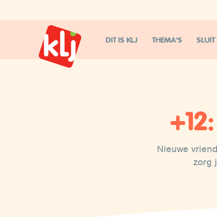
DIT IS KLJ
THEMA'S
SLUIT
+12
Nieuwe vriende
zorg 