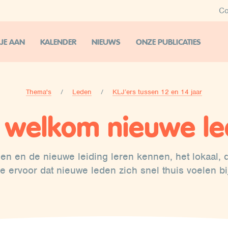
Co
 JE AAN
KALENDER
NIEUWS
ONZE PUBLICATIES
Thema's
Leden
KLJ’ers tussen 12 en 14 jaar
: welkom nieuwe le
n en de nieuwe leiding leren kennen, het lokaal, d
je ervoor dat nieuwe leden zich snel thuis voelen bi