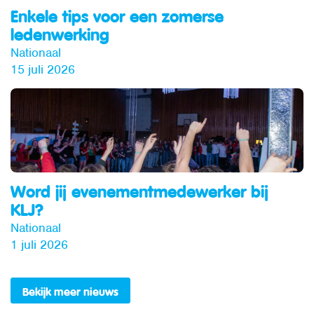
Enkele tips voor een zomerse
ledenwerking
Nationaal
15 juli 2026
Word jij evenementmedewerker bij
KLJ?
Nationaal
1 juli 2026
Bekijk meer nieuws