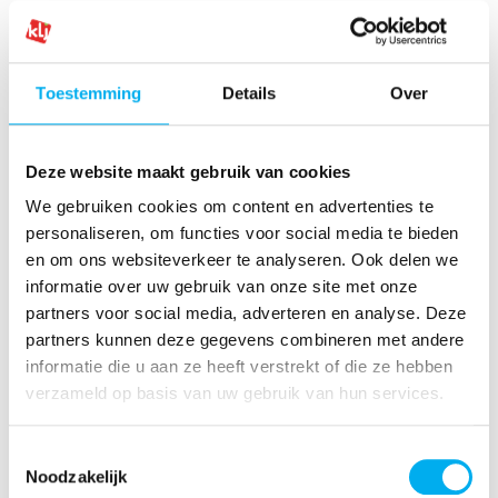
Merk je een verschil tussen de verhalen die je vader
en je kinderen over KLJ vertellen?
Toestemming
Details
Over
Maarten
: “Toch wel. Ik zou durven zeggen dat KLJ
geëvolueerd is tot een meer hedendaagse
jeugdbeweging, maar dat er ook nog steeds veel
Deze website maakt gebruik van cookies
parallellen zijn met vroeger. Dat tijdloze karakter is
We gebruiken cookies om content en advertenties te
wat ik er net zo mooi aan vind. Anno 2025 pakken ze
personaliseren, om functies voor social media te bieden
hun fiets en trekken ze de natuur in, net zoals ze dit
en om ons websiteverkeer te analyseren. Ook delen we
deden in de jaren zestig.”
informatie over uw gebruik van onze site met onze
partners voor social media, adverteren en analyse. Deze
partners kunnen deze gegevens combineren met andere
"Tijdens de jaarlijkse
informatie die u aan ze heeft verstrekt of die ze hebben
ontbijtverkoop ben ik de
verzameld op basis van uw gebruik van hun services.
chauffeur van dienst."
Toestemmingsselectie
Maarten Vangramberen
Noodzakelijk