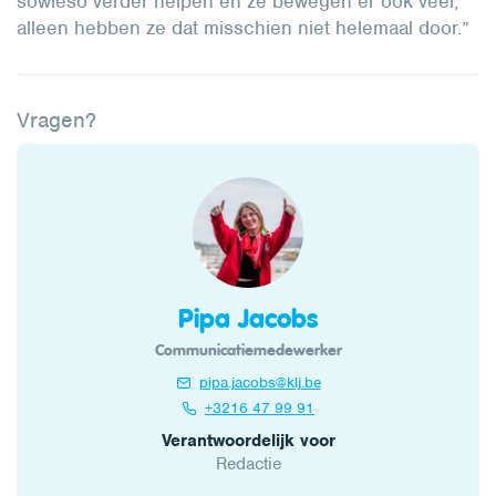
sowieso verder helpen en ze bewegen er ook veel,
alleen hebben ze dat misschien niet helemaal door.”
Vragen?
Pipa Jacobs
Communicatiemedewerker
pipa.jacobs@klj.be
+3216 47 99 91
Verantwoordelijk voor
Redactie