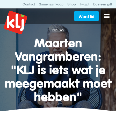
Contact
Samenaankoop
Shop
Twizzit
Doe een gift
Word lid
Nieuws
Maarten
Vangramberen:
"KLJ is iets wat je
meegemaakt moet
hebben"