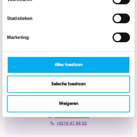
Lees alles over lokalen
Statistieken
Marketing
Vragen?
Alles toestaan
Selectie toestaan
Jessie Broos
Weigeren
Teamverantwoordelijke Leuven & kwaliteitscoördinator
jessie.broos@klj.be
+3216 47 99 52