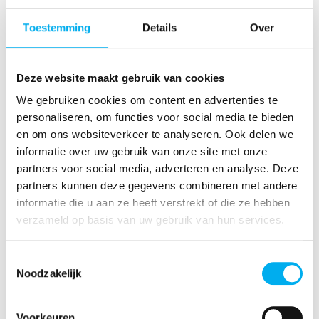
beschreven staan in een overeenkomst. Heb
je hier twijfels over neem dan zeker contact op
Toestemming
Details
Over
met je PM’er of mail naar
lokalen@klj.be
.
Zorg ervoor dat iedereen van de leiding weet
Deze website maakt gebruik van cookies
wat er in deze overeenkomst staat.
We gebruiken cookies om content en advertenties te
Zorg ervoor dat iedereen van de leiding de
personaliseren, om functies voor social media te bieden
huisregels
kent.
en om ons websiteverkeer te analyseren. Ook delen we
informatie over uw gebruik van onze site met onze
Onderhoud een
goede band
met de eigenaar.
partners voor social media, adverteren en analyse. Deze
Zorg voor een
brandveilig
lokaal.
partners kunnen deze gegevens combineren met andere
informatie die u aan ze heeft verstrekt of die ze hebben
Heb aandacht voor je
energieverbruik
.
verzameld op basis van uw gebruik van hun services.
Toestemmingsselectie
Meer over lokalen
Noodzakelijk
Op onze website vind je nog meer informatie
terug over hoe je het best omgaat met je lokaal.
Voorkeuren