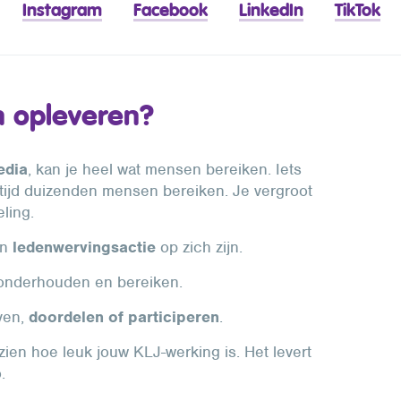
Instagram
Facebook
LinkedIn
TikTok
n opleveren?
edia
, kan je heel wat mensen bereiken. Iets
 tijd duizenden mensen bereiken. Je vergroot
eling.
en
ledenwervingsactie
op zich zijn.
 onderhouden en bereiken.
ven,
doordelen of participeren
.
e zien hoe leuk jouw KLJ-werking is. Het levert
o.