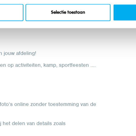
en als vrijwilligerswerk (dit staat ook goed
Selectie toestaan
n jouw afdeling!
en op activiteiten, kamp, sportfeesten ….
foto’s online zonder toestemming van de
 het delen van details zoals