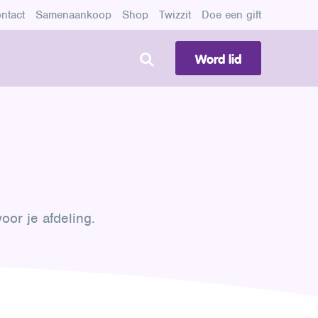
ntact
Samenaankoop
Shop
Twizzit
Doe een gift
Word lid
or je afdeling.