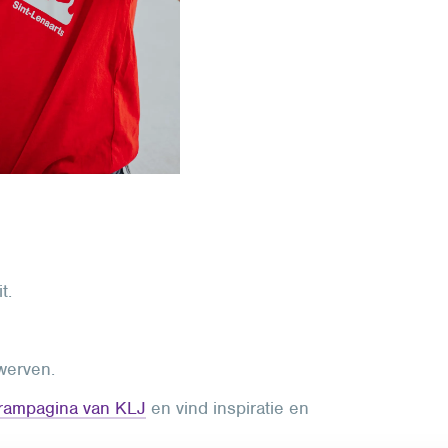
t.
werven.
grampagina van KLJ
en vind inspiratie en