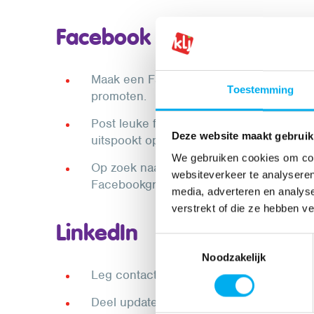
Facebook
Maak een Facebookevenement van je eig
Toestemming
promoten.
Post leuke foto’s van activiteiten, kamp
Deze website maakt gebruik
uitspookt op de KLJ.
We gebruiken cookies om cont
Op zoek naar spullen of helpende hand
websiteverkeer te analyseren
Facebookgroep van jouw gemeente.
media, adverteren en analys
verstrekt of die ze hebben v
LinkedIn
Toestemmingsselectie
Noodzakelijk
Leg contacten met partners, bedrijven e
Deel updates over samenwerkingen met 