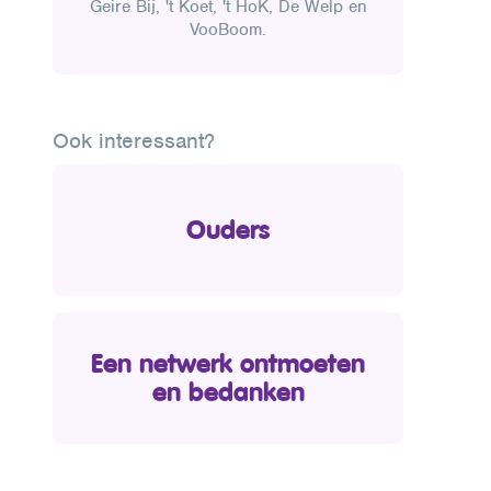
Geire Bij, 't Koet, 't HoK, De Welp en
VooBoom.
Ook interessant?
Ouders
Een netwerk ontmoeten
en bedanken