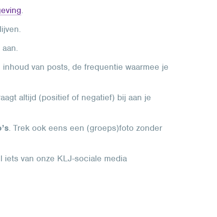
eving
.
lijven.
aan.
 inhoud van posts, de frequentie waarmee je
gt altijd (positief of negatief) bij aan je
o’s
. Trek ook eens een (groeps)foto zonder
eel iets van onze KLJ-sociale media