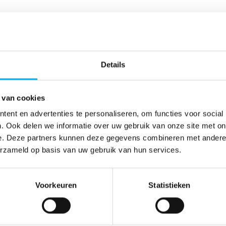
en KLJ-evenementen om ze digitaal te
Details
 … zo zien ouders ook eens wat hun kind
 van cookies
ent en advertenties te personaliseren, om functies voor social
en? Doe eens een oproep in de
. Ook delen we informatie over uw gebruik van onze site met on
e. Deze partners kunnen deze gegevens combineren met andere i
erzameld op basis van uw gebruik van hun services.
Voorkeuren
Statistieken
n andere jeugdorganisaties.
partners.