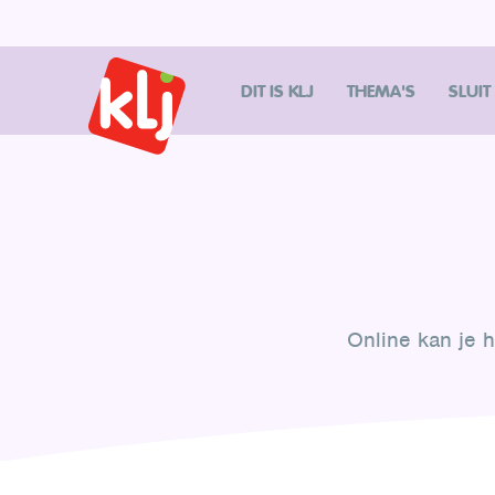
DIT IS KLJ
THEMA'S
SLUIT
Online kan je 