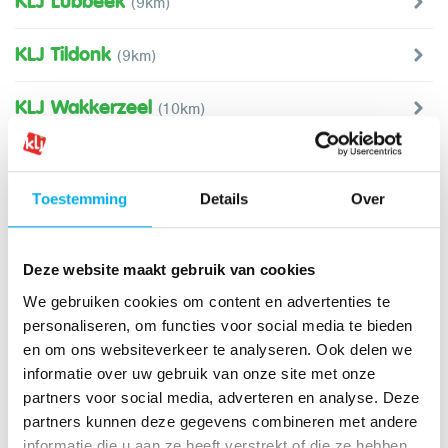
KLJ Lubbeek
(9km)
KLJ Tildonk
(9km)
KLJ Wakkerzeel
(10km)
KLJ Meldert
(12km)
Toestemming
Details
Over
KLJ Nieuwrode
(12km)
KLJ Meensel-Kiezegem
(14km)
Deze website maakt gebruik van cookies
We gebruiken cookies om content en advertenties te
KLJ Vissenaken
(14km)
personaliseren, om functies voor social media te bieden
en om ons websiteverkeer te analyseren. Ook delen we
KLJ Keerbergen
(16km)
informatie over uw gebruik van onze site met onze
partners voor social media, adverteren en analyse. Deze
KLJ Schiplaken
partners kunnen deze gegevens combineren met andere
(16km)
informatie die u aan ze heeft verstrekt of die ze hebben