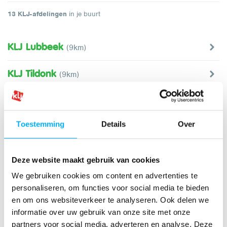
13
KLJ-afdelingen
in je buurt
KLJ Lubbeek
(9km)
KLJ Tildonk
(9km)
KLJ Wakkerzeel
(10km)
Toestemming
Details
Over
KLJ Meldert
(12km)
KLJ Nieuwrode
(12km)
Deze website maakt gebruik van cookies
We gebruiken cookies om content en advertenties te
KLJ Meensel-Kiezegem
(14km)
personaliseren, om functies voor social media te bieden
en om ons websiteverkeer te analyseren. Ook delen we
KLJ Vissenaken
(14km)
informatie over uw gebruik van onze site met onze
partners voor social media, adverteren en analyse. Deze