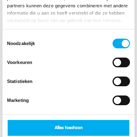
KLJ Keerbergen
(16km)
partners kunnen deze gegevens combineren met andere
informatie die u aan ze heeft verstrekt of die ze hebben
KLJ Schiplaken
verzameld op basis van uw gebruik van hun services.
(16km)
KLJ Molenbeek-Wersbeek
Toestemmingsselectie
(17km)
Noodzakelijk
KLJ Schriek
(17km)
Voorkeuren
KLJ Hoeleden
(19km)
Statistieken
KLJ Kersbeek
(19km)
Marketing
Toon mijn locatie
Alles toestaan