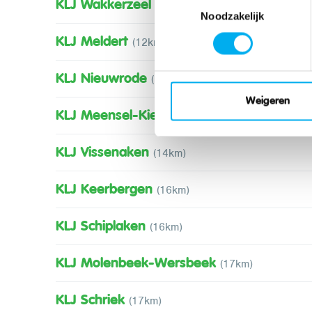
KLJ Wakkerzeel
(10km)
Noodzakelijk
KLJ Meldert
(12km)
KLJ Nieuwrode
(12km)
Weigeren
KLJ Meensel-Kiezegem
(14km)
KLJ Vissenaken
(14km)
KLJ Keerbergen
(16km)
KLJ Schiplaken
(16km)
KLJ Molenbeek-Wersbeek
(17km)
KLJ Schriek
(17km)