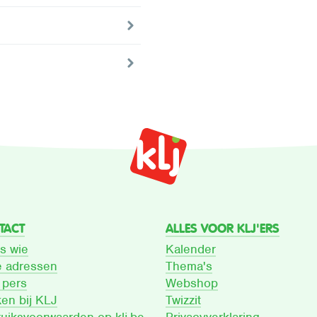
TACT
ALLES VOOR KLJ'ERS
is wie
Kalender
 adressen
Thema's
 pers
Webshop
en bij KLJ
Twizzit
uiksvoorwaarden op klj.be
Privacyverklaring