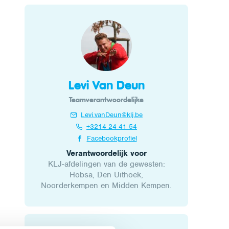
Levi Van Deun
Teamverantwoordelijke
Levi.vanDeun@klj.be
+3214 24 41 54
Facebookprofiel
Verantwoordelijk voor
KLJ-afdelingen van de gewesten:
Hobsa, Den Uithoek,
Noorderkempen en Midden Kempen.