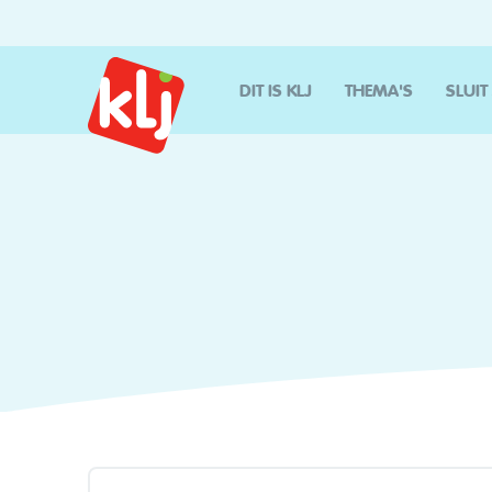
DIT IS KLJ
THEMA'S
SLUIT