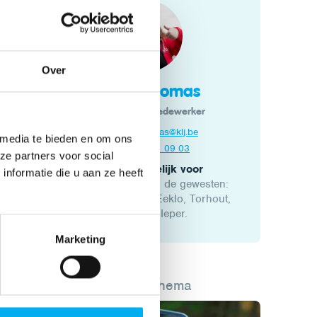
Over
Emely Thomas
Pedagogisch medewerker
emely.thomas@klj.be
 media te bieden en om ons
+3293 81 09 03
ze partners voor social
Verantwoordelijk voor
nformatie die u aan ze heeft
KLJ-afdelingen van de gewesten:
Oost-Meetjesland, Eeklo, Torhout,
Veurne en Ieper.
Marketing
Lees meer over dit thema