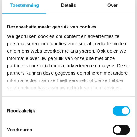
dan wel in het Regionaal Bestuur?
Toestemming
Details
Over
Hoe kom ik te weten welke info van
het Regionaal Bestuur belangrijk is
Deze website maakt gebruik van cookies
voor mijn gewest?
We gebruiken cookies om content en advertenties te
personaliseren, om functies voor social media te bieden
en om ons websiteverkeer te analyseren. Ook delen we
informatie over uw gebruik van onze site met onze
Kom er nog meer over te weten
partners voor social media, adverteren en analyse. Deze
partners kunnen deze gegevens combineren met andere
Wil je mee de toekomst van KLJ West-
informatie die u aan ze heeft verstrekt of die ze hebben
Vlaanderen uitstippelen? Laat ons dan snel iets
verzameld op basis van uw gebruik van hun services.
weten.
Toestemmingsselectie
Mail Emma
Noodzakelijk
Voorkeuren