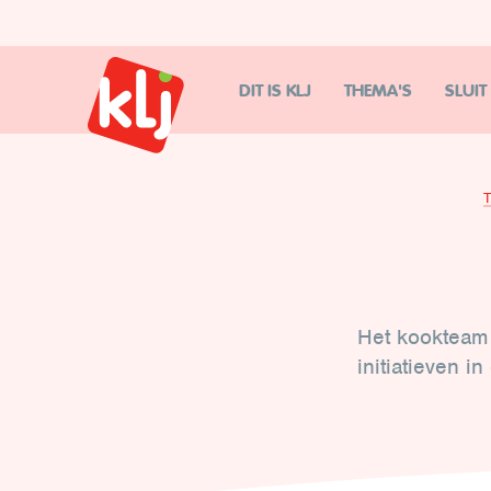
DIT IS KLJ
THEMA'S
SLUIT
Het kookteam 
initiatieven i