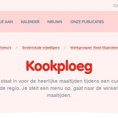
Co
 JE AAN
KALENDER
NIEUWS
ONZE PUBLICATIES
Thema's
Bovenlokale vrijwilligers
Werkgroepen West-Vlaander
Kookploeg
staat in voor de heerlijke maaltijden tijdens een cu
n de regio. Je stelt een menu op, gaat naar de winke
maaltijden.