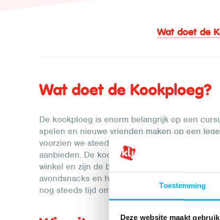
Wat doet de 
Wat doet de Kookploeg?
De kookploeg is enorm belangrijk op een cursus o
spelen en nieuwe vrienden maken op een leg
voorzien we steeds een kookploeg op initiatie
aanbieden. De kookploeg verzint een menu en
winkel en zijn de baas in de keuken. Ze zorgen 
avondsnacks en houden daarnaast de keuken 
Toestemming
nog steeds tijd om een spelletje te spelen of g
Deze website maakt gebruik