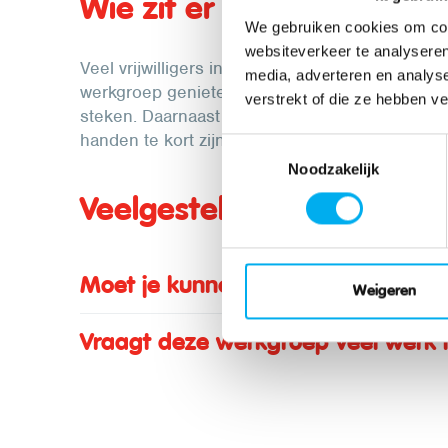
Wie zit er in de Kookploe
We gebruiken cookies om cont
websiteverkeer te analyseren
Veel vrijwilligers in de Kookploeg hebben er al
media, adverteren en analys
werkgroep genieten ze nog van de leuke KLJ-sf
verstrekt of die ze hebben v
steken. Daarnaast zijn er ook veel losse vrijwil
handen te kort zijn.
Toestemmingsselectie
Noodzakelijk
Veelgestelde vragen
Moet je kunnen koken om in de k
Weigeren
Vraagt deze werkgroep veel werk in 