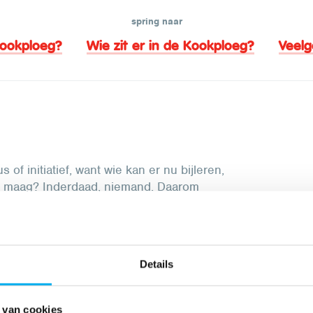
spring naar
Kookploeg?
Wie zit er in de Kookploeg?
Veelg
f initiatief, want wie kan er nu bijleren,
e maag? Inderdaad, niemand. Daarom
ven en cursussen waar we een maaltijd
 berekent de hoeveelheden. Ze gaan naar de
voor alle maaltijden, vieruurtjes en
proper.
Tussen al het koken door vinden ze
Details
ezellig te babbelen.
 van cookies