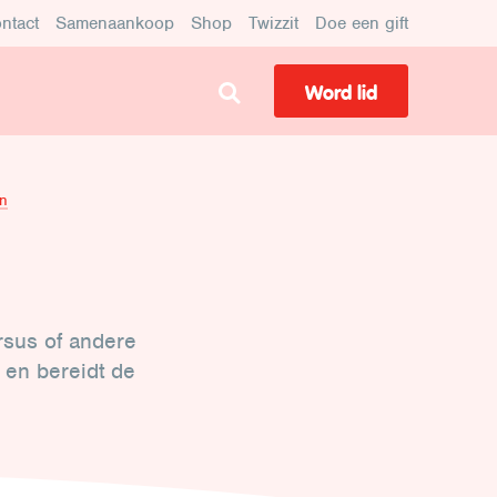
ntact
Samenaankoop
Shop
Twizzit
Doe een gift
Word lid
en
rsus of andere
l en bereidt de