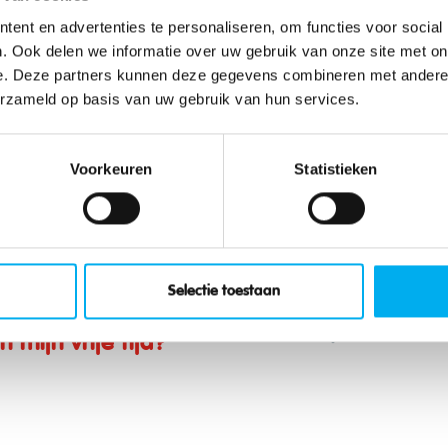
g?
ent en advertenties te personaliseren, om functies voor social
. Ook delen we informatie over uw gebruik van onze site met on
 een lange KLJ-carrière opzitten. In deze
e. Deze partners kunnen deze gegevens combineren met andere i
eer, zonder er immens veel tijd in te hoeven
erzameld op basis van uw gebruik van hun services.
ligers die af en toe eens komen helpen als er
Voorkeuren
Statistieken
ookploeg te komen?
Selectie toestaan
mijn vrije tijd?