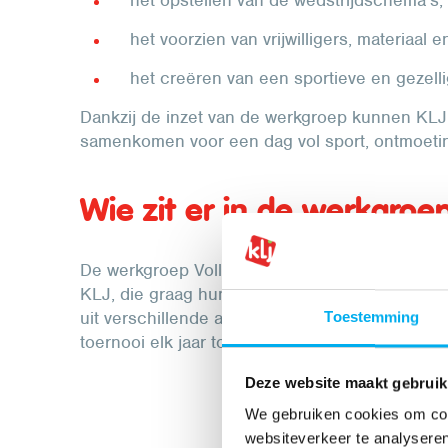
het voorzien van vrijwilligers, materiaal e
het creëren van een sportieve en gezelli
Dankzij de inzet van de werkgroep kunnen KLJ’
samenkomen voor een dag vol sport, ontmoetin
Wie zit er in de werkgroe
De werkgroep Volleybaltoernooi bestaat uit een
KLJ, die graag hun schouders onder een sporti
uit verschillende afdelingen in Limburg die h
Toestemming
toernooi elk jaar tot een succes te maken.
Deze website maakt gebruik
We gebruiken cookies om cont
websiteverkeer te analyseren