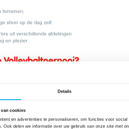
n terreinen;
ge sfeer op de dag zelf.
ers uit verschillende afdelingen
g en plezier.
p Volleybaltoernooi?
 team van gemotiveerde vrijwilligers binnen
eve activiteit zetten. Het gaat om personen
un ervaring en enthousiasme bundelen om het
Details
 van cookies
ent en advertenties te personaliseren, om functies voor social
. Ook delen we informatie over uw gebruik van onze site met on