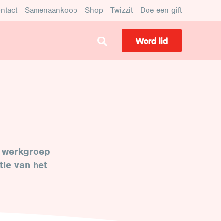
ntact
Samenaankoop
Shop
Twizzit
Doe een gift
Word lid
e werkgroep
tie van het