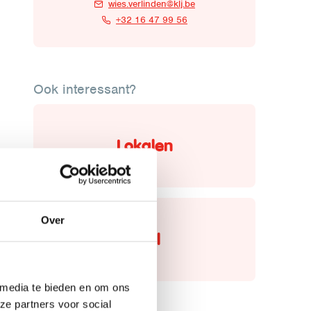
wies.verlinden@klj.be
+32 16 47 99 56
Ook interessant?
Lokalen
Over
Spel
 media te bieden en om ons
ze partners voor social