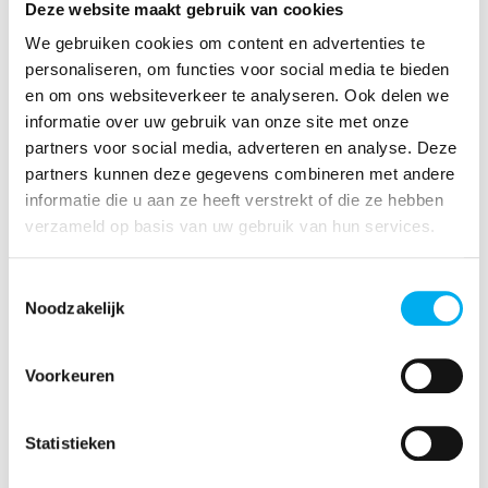
uitproberen?
Deze website maakt gebruik van cookies
We gebruiken cookies om content en advertenties te
personaliseren, om functies voor social media te bieden
en om ons websiteverkeer te analyseren. Ook delen we
Kom er nog meer over te weten
informatie over uw gebruik van onze site met onze
partners voor social media, adverteren en analyse. Deze
Wil je mee de toekomst van KLJ Limburg
partners kunnen deze gegevens combineren met andere
uitstippelen? Laat ons dan snel iets weten.
informatie die u aan ze heeft verstrekt of die ze hebben
Mail Quinten
verzameld op basis van uw gebruik van hun services.
Toestemmingsselectie
Noodzakelijk
Vragen?
Voorkeuren
Statistieken