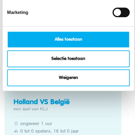
Marketing
Eurotrip op congé
een spel van KLJ
ongeveer 2 uur
Alles toestaan
0 tot 0 spelers, 20 tot 35 jaar
Buiten / binnen
Selectie toestaan
matig
Weigeren
Holland VS België
een spel van KLJ
ongeveer 1 uur
0 tot 0 spelers, 16 tot 0 jaar