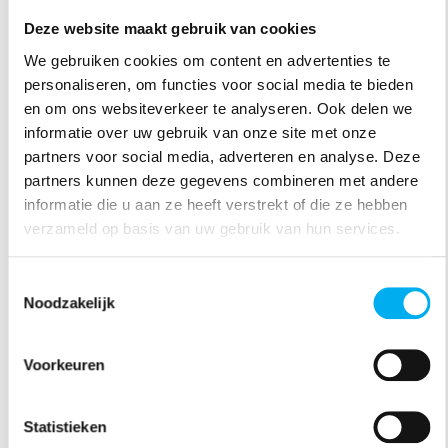
Het spel eindigt wanneer de tijd om is of wanneer
Deze website maakt gebruik van cookies
een groepje alle straten en hotels die erop kunnen
We gebruiken cookies om content en advertenties te
staan heeft gekocht.
personaliseren, om functies voor social media te bieden
en om ons websiteverkeer te analyseren. Ook delen we
informatie over uw gebruik van onze site met onze
partners voor social media, adverteren en analyse. Deze
partners kunnen deze gegevens combineren met andere
Bijlagen
informatie die u aan ze heeft verstrekt of die ze hebben
verzameld op basis van uw gebruik van hun services.
monoply_op_conge.docx
Toestemmingsselectie
Noodzakelijk
monopoly_bord.png
monopoly_kaarten.pdf
Voorkeuren
Statistieken
Meer spelen