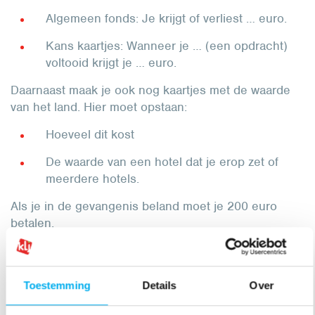
Algemeen fonds: Je krijgt of verliest … euro.
Kans kaartjes: Wanneer je … (een opdracht)
voltooid krijgt je … euro.
Daarnaast maak je ook nog kaartjes met de waarde
van het land. Hier moet opstaan:
Hoeveel dit kost
De waarde van een hotel dat je erop zet of
meerdere hotels.
Als je in de gevangenis beland moet je 200 euro
betalen.
Iedereen kan dezelfde straten kopen en er een hotel
opzetten. Het groepje dat uiteindelijk de meeste
straten heeft met de hoogste waarden en het meeste
Toestemming
Details
Over
geld wint het spel.