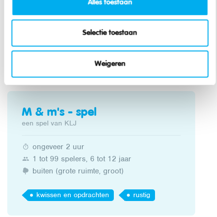
Alles toestaan
Op het einde van het spel krijgen de leden nog
enkele minuten om een zo lang mogelijk bestaand
woord te vormen. De winnaar is diegene met het
Selectie toestaan
langste woord.
Weigeren
Meer spelen
M & m's - spel
een spel van KLJ
ongeveer 2 uur
1 tot 99 spelers, 6 tot 12 jaar
buiten (grote ruimte, groot)
kwissen en opdrachten
rustig