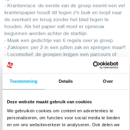
- Krantenrace: de eerste van de groep neemt een vel
krantenpapier houdt dit tegen z'n buik en loopt naar
de overkant en terug zonder het blad tegen te
houden. Als het papier valt moet er opnieuw
begonnen worden achter de startlijn.
- Maak een gedichtje van 6 regels over je groep.
- Zaklopen: per 2 in een jutten zak en springen maar!!
- Locomotief: de groepen krijgen een parcours of
eindpunt aangewezen dat even ver van de startplaats
gelegen is. De ploegen stellen zich op: alle spelers
achter elkaar (als een locomotief). Ze mogen enkel
Toestemming
Details
Over
voortbewegen als de voorste speler een brandende
lucifer vasthoudt. Als de lucifer uitgaat, moet de
eerste speler naar achter en kan de tweede speler
Deze website maakt gebruik van cookies
(die ondertussen de voorste geworden is) een
nieuwe lucifer aansteken. De ploeg die als eerste bij
We gebruiken cookies om content en advertenties te
het eindpunt aankomt, is gewonnen.
personaliseren, om functies voor social media te bieden
- Levend dambord: de groepen staan tegen over
en om ons websiteverkeer te analyseren. Ook delen we