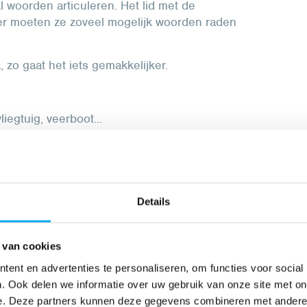
l woorden articuleren. Het lid met de
er moeten ze zoveel mogelijk woorden raden
 zo gaat het iets gemakkelijker.
liegtuig, veerboot...
and...
ud, bewolkt, sneeuwen...
botten, short...
Details
 van cookies
. Op het hoofd wordt een naam geplakt van een
nd wordt op voorhand meegedeeld. Het lid
ent en advertenties te personaliseren, om functies voor social
agen te stellen aan de eigen groep. De groep
. Ook delen we informatie over uw gebruik van onze site met on
e. Deze partners kunnen deze gegevens combineren met andere i