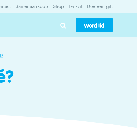
ntact
Samenaankoop
Shop
Twizzit
Doe een gift
Word lid
nk
é?