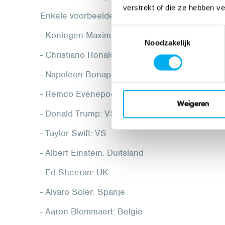
verstrekt of die ze hebben v
Enkele voorbeelden:
Toestemmingsselectie
- Koningen Maxima: Nederland
Noodzakelijk
- Christiano Ronaldo: Portugal
- Napoleon Bonaparte: Frankrijk
- Remco Evenepoel: België
Weigeren
- Donald Trump: VS
- Taylor Swift: VS
- Albert Einstein: Duitsland
- Ed Sheeran: UK
- Alvaro Soler: Spanje
- Aaron Blommaert: België