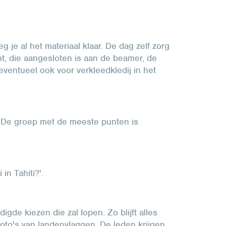
 je al het materiaal klaar. De dag zelf zorg
nt, die aangesloten is aan de beamer, de
 eventueel ook voor verkleedkledij in het
. De groep met de meeste punten is
in Tahiti?'.
de kiezen die zal lopen. Zo blijft alles
 foto's van landenvlaggen. De leden krijgen