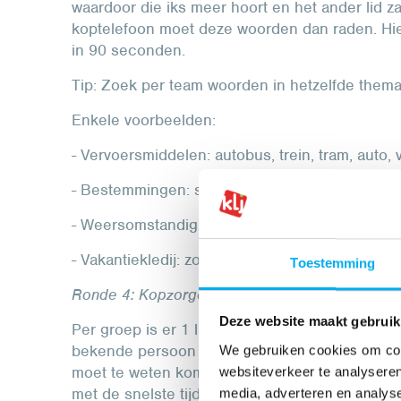
waardoor die iks meer hoort en het ander lid za
koptelefoon moet deze woorden dan raden. Hi
in 90 seconden.
Tip: Zoek per team woorden in hetzelfde thema,
Enkele voorbeelden:
- Vervoersmiddelen: autobus, trein, tram, auto, v
- Bestemmingen: strand, bergen, citytrip, plattel
- Weersomstandigheden: warm, regenachtig, ko
- Vakantiekledij: zonnehoed, bikini, regenjas, ski
Toestemming
Ronde 4: Kopzorgen
Deze website maakt gebruik
Per groep is er 1 lid dat een blinddoek krijgt
bekende persoon uit een bepaald land. Het la
We gebruiken cookies om cont
moet te weten komen wie die is door ja-nee-vr
websiteverkeer te analyseren
met de snelste tijd krijgt een punt.
media, adverteren en analys