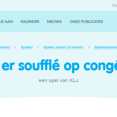
Co
 JE AAN
KALENDER
NIEUWS
ONZE PUBLICATIES
hema's
Spelen!
Spelen maken (of vinden)
Spelendataba
s er soufflé op cong
een spel van KLJ