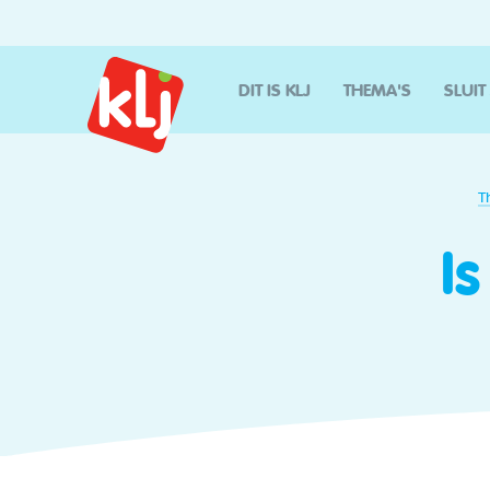
DIT IS KLJ
THEMA'S
SLUIT
T
I