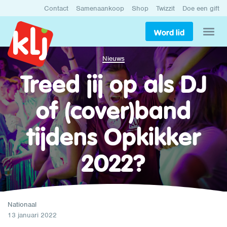
Contact
Samenaankoop
Shop
Twizzit
Doe een gift
Word lid
Nieuws
Treed jij op als DJ
of (cover)band
tijdens Opkikker
2022?
Nationaal
13 januari 2022