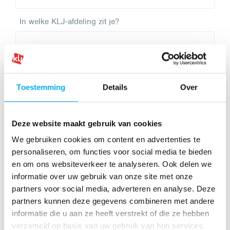
In welke KLJ-afdeling zit je?
Wat is je e-mailadres?
Toestemming
Details
Over
Vertel wat meer over jezelf als artiest (artiestennaam,
Deze website maakt gebruik van cookies
muziekgenre, ervaring)
We gebruiken cookies om content en advertenties te
personaliseren, om functies voor social media te bieden
en om ons websiteverkeer te analyseren. Ook delen we
informatie over uw gebruik van onze site met onze
partners voor social media, adverteren en analyse. Deze
partners kunnen deze gegevens combineren met andere
informatie die u aan ze heeft verstrekt of die ze hebben
Laat ons meegenieten van je werk! Plaats hier een link
naar een muziekset.
verzameld op basis van uw gebruik van hun services.