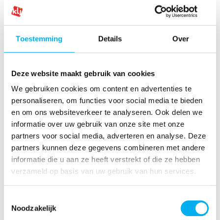
Deel hier je favoriete KLJ-herinnering
Toestemming
Details
Over
Deze website maakt gebruik van cookies
500
character(s) remaining
We gebruiken cookies om content en advertenties te
personaliseren, om functies voor social media te bieden
Deel hier een link naar een foto van jouw herinnering
en om ons websiteverkeer te analyseren. Ook delen we
informatie over uw gebruik van onze site met onze
partners voor social media, adverteren en analyse. Deze
partners kunnen deze gegevens combineren met andere
Dit kan via WeTransfer, Swiss Transfer, dropbox of een ander
platform naar keuze.
informatie die u aan ze heeft verstrekt of die ze hebben
verzameld op basis van uw gebruik van hun services.
Toestemmingsselectie
Noodzakelijk