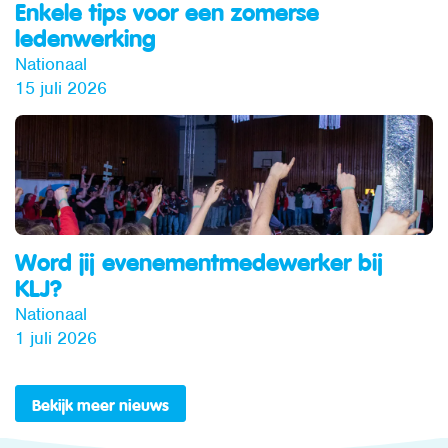
Enkele tips voor een zomerse
ledenwerking
Nationaal
15 juli 2026
Word jij evenementmedewerker bij
KLJ?
Nationaal
1 juli 2026
Bekijk meer nieuws