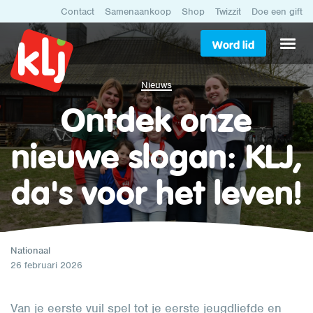
Contact
Samenaankoop
Shop
Twizzit
Doe een gift
Word lid
Nieuws
Ontdek onze
nieuwe slogan: KLJ,
da's voor het leven!
Nationaal
26 februari 2026
Van je eerste vuil spel tot je eerste jeugdliefde en