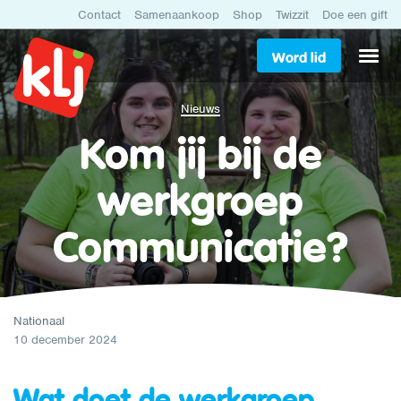
Contact
Samenaankoop
Shop
Twizzit
Doe een gift
Word lid
Nieuws
Kom jij bij de
werkgroep
Communicatie?
Nationaal
10 december 2024
Wat doet de werkgroep