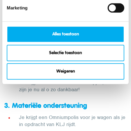
Marketing
2. Begeleiding op maat
Je wordt ondersteund door het beroepskader
van KLJ en je eigen verantwoordelijke
Alles toestaan
beroepskracht.
Je krijgt kansen om zelfstandig taken uit te
Selectie toestaan
proberen en te experimenteren met de
coördinatie van een groot evenement. Uit
fouten kan je leren!
Weigeren
Je krijgt duizenden schouderklopjes, want we
zijn je nu al o zo dankbaar!
3. Materiële ondersteuning
Je krijgt een Omniumpolis voor je wagen als je
in opdracht van KLJ rijdt.