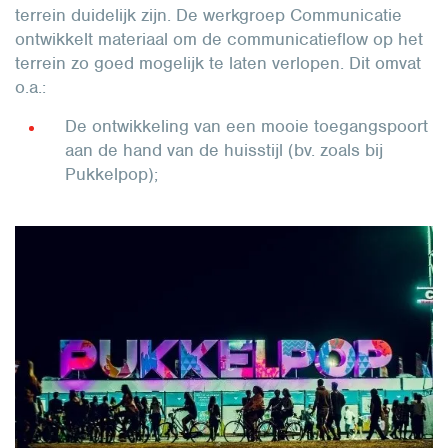
terrein duidelijk zijn. De werkgroep Communicatie
ontwikkelt materiaal om de communicatieflow op het
terrein zo goed mogelijk te laten verlopen. Dit omvat
o.a.:
De ontwikkeling van een mooie toegangspoort
aan de hand van de huisstijl (bv. zoals bij
Pukkelpop);