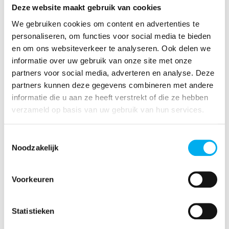
vergadering maandelijks of tweewekelijks
Deze website maakt gebruik van cookies
plaatsvindt.
We gebruiken cookies om content en advertenties te
Het engagement loopt van januari 2025 tot mei
personaliseren, om functies voor social media te bieden
2026.
en om ons websiteverkeer te analyseren. Ook delen we
informatie over uw gebruik van onze site met onze
Jij bent onmisbaar (!) op het nationaal +16-
partners voor social media, adverteren en analyse. Deze
ledeninitiatief zelf om dit grootse evenement in
partners kunnen deze gegevens combineren met andere
beeld te brengen.
informatie die u aan ze heeft verstrekt of die ze hebben
Je komt gemaakte afspraken binnen
verzameld op basis van uw gebruik van hun services.
de afgesproken termijn na.
Toestemmingsselectie
Noodzakelijk
What's in it for you?
Voorkeuren
1. Een onvergetelijke ervaring op het
nationaal +16-ledeninitiatief
Statistieken
Fun, fun, fun!