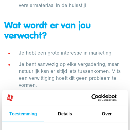
versiermateriaal in de huisstijl.
Wat wordt er van jou
verwacht?
Je hebt een grote interesse in marketing.
Je bent aanwezig op elke vergadering, maar
natuurlijk kan er altijd iets tussenkomen. Mits
een verwittiging hoeft dit geen probleem te
vormen.
De vergaderingen vinden om de twee
maanden ’s avonds plaats, maar kunnen indien
wenselijk ook op een ander moment van de
Toestemming
Details
Over
dag plaatsvinden. Hoe dichter bij het nationaal
+16 ledeninitiatief, hoe meer kans dat de