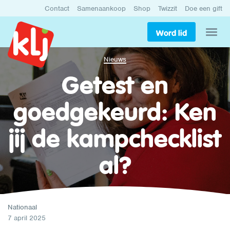
Contact
Samenaankoop
Shop
Twizzit
Doe een gift
Word lid
Nieuws
Getest en
goedgekeurd: Ken
jij de kampchecklist
al?
Nationaal
7 april 2025