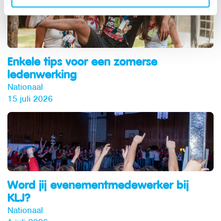
Enkele tips voor een zomerse
ledenwerking
Nationaal
15 juli 2026
Word jij evenementmedewerker bij
KLJ?
Nationaal