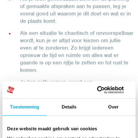
of gemaakte afspraken aan te passen, leg je
vooral goed uit waarom je dit doet en wat er in
de plaats komt.
Als een situatie te chaotisch of onvoorspelbaar
wordt, kun je er altijd voor kiezen om jullie
even af te zonderen. Zo krijgt iedereen
opnieuw de tijd en ruimte om alles wat er
gaande is op een rijtje te zetten en tot rust te
komen.
Je kan zelfs samen, naast een
vertrouwenspersoon, een veilige plek
vastleggen waar je lid mits een seintje naartoe
kan als het even niet meer gaat. Eigenlijk is
Toestemming
Details
Over
zo’n
safe(r) space
inrichten voor iedereen een
goed idee.
Deze website maakt gebruik van cookies