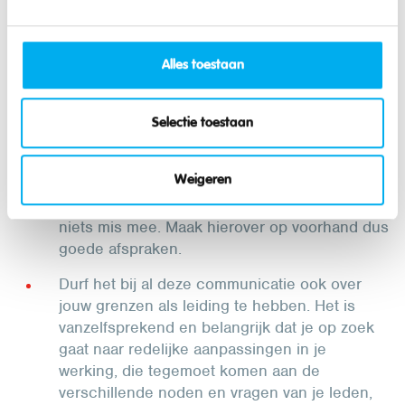
iets jou of een ander niet goed laat voelen en
ga na of dat goed begrepen is.
Alles toestaan
Kinderen en jongeren met een verstandelijke
beperking kunnen zich vaak, intens en lang
met dezelfde personen, hetzelfde spel of op
Selectie toestaan
dezelfde plek bezig houden. Deze continuïteit
geeft hen houvast en zolang dat niet de
Weigeren
grenzen van jullie werking, activiteit of
bepaalde personen overschrijdt, is daar ook
niets mis mee. Maak hierover op voorhand dus
goede afspraken.
Durf het bij al deze communicatie ook over
jouw grenzen als leiding te hebben. Het is
vanzelfsprekend en belangrijk dat je op zoek
gaat naar redelijke aanpassingen in je
werking, die tegemoet komen aan de
verschillende noden en vragen van je leden,