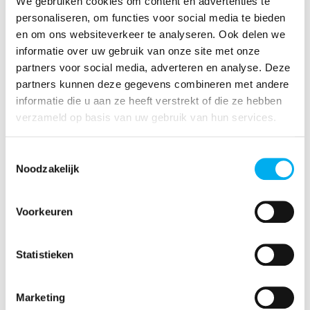
Maak samen afspraken en
We gebruiken cookies om content en advertenties te
personaliseren, om functies voor social media te bieden
baken grenzen af
en om ons websiteverkeer te analyseren. Ook delen we
informatie over uw gebruik van onze site met onze
partners voor social media, adverteren en analyse. Deze
Bepaal samen op voorhand duidelijk de regels
partners kunnen deze gegevens combineren met andere
en grenzen van een activiteit of jullie werking.
informatie die u aan ze heeft verstrekt of die ze hebben
Geef daarbij iedereen de kans om aan te
verzameld op basis van uw gebruik van hun services.
geven wat wel of niet lukt.
Hou er rekening mee dat bepaalde vormen van
Toestemmingsselectie
direct contact (oogcontact, lichamelijke
Noodzakelijk
aanrakingen, enzovoort) niet voor iedereen zo
vanzelfsprekend zijn. Dwing dus niemand om
Voorkeuren
je aan te kijken en vraag je af of al die
aanrakingen wel essentieel zijn voor de
activiteit.
Statistieken
Als je in gesprek gaat over emoties is het
belangrijk om dat in
gemakkelijke en
Marketing
begrijpbare termen
te doen. Leg uit waarom