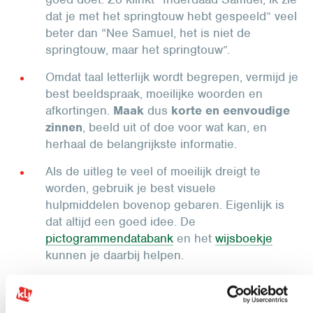
dat je met het springtouw hebt gespeeld” veel
beter dan “Nee Samuel, het is niet de
springtouw, maar het springtouw”.
Omdat taal letterlijk wordt begrepen, vermijd je
best beeldspraak, moeilijke woorden en
afkortingen.
Maak
dus
korte en eenvoudige
zinnen
, beeld uit of doe voor wat kan, en
herhaal de belangrijkste informatie.
Als de uitleg te veel of moeilijk dreigt te
worden, gebruik je best visuele
hulpmiddelen bovenop gebaren. Eigenlijk is
dat altijd een goed idee. De
pictogrammendatabank
en het
wijsboekje
kunnen je daarbij helpen.
Ga ten slotte na of iedereen weet wat er te
gebeuren staat, wat er van hen verwacht wordt