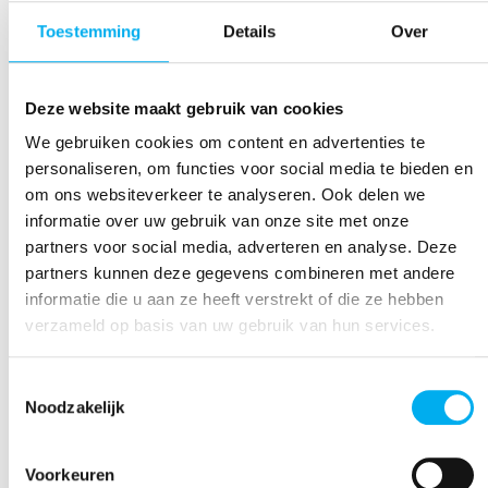
en geef ruimte om vragen te stellen.
Deze 10
tips
van het project Wereldspelers van Tumult
Toestemming
Details
Over
zetten alles goed op een rijtje.
Reageer altijd op racistische, seksistische
Deze website maakt gebruik van cookies
en andere discriminerende taal
. Elk kind en
We gebruiken cookies om content en advertenties te
jongere heeft recht op vrijetijdsbeleving.
personaliseren, om functies voor social media te bieden en
Wanneer iemand op basis van zijn huidskleur,
om ons websiteverkeer te analyseren. Ook delen we
geaardheid, beperking of andere kenmerken
informatie over uw gebruik van onze site met onze
wordt uitgesloten spreken we over
partners voor social media, adverteren en analyse. Deze
discriminatie. Het is belangrijk om te
partners kunnen deze gegevens combineren met andere
onthouden dat dit niet altijd bewust gebeurt,
informatie die u aan ze heeft verstrekt of die ze hebben
maar dat dit wel regelrecht ingaat tegenover
verzameld op basis van uw gebruik van hun services.
waar wij als KLJ voor staan. Laat het dus niet
zomaar passeren en spreek elkaar vooral aan
op discriminerende taal, ook in je
Toestemmingsselectie
Noodzakelijk
leidingsploeg. Focus daarbij op iemands
woordgebruik zonder iemand meteen als racist
of seksist te bestempelen. Ga in gesprek over
Voorkeuren