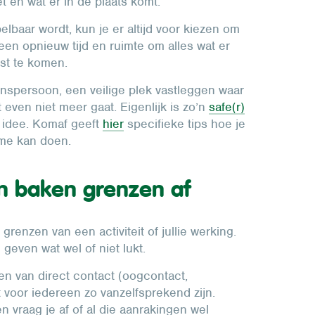
et en wat er in de plaats komt.
elbaar wordt, kun je er altijd voor kiezen om
ereen opnieuw tijd en ruimte om alles wat er
rust te komen.
nspersoon, een veilige plek vastleggen waar
t even niet meer gaat. Eigenlijk is zo’n
safe(r)
 idee. Komaf geeft
hier
specifieke tips hoe je
sme kan doen.
 baken grenzen af
enzen van een activiteit of jullie werking.
geven wat wel of niet lukt.
n van direct contact (oogcontact,
t voor iedereen zo vanzelfsprekend zijn.
 vraag je af of al die aanrakingen wel