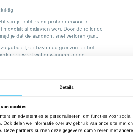
duidig.
ht van je publiek en probeer ervoor te
el mogelijk afleidingen weg. Door de rollende
mijd je dat de aandacht snel verloren gaat.
 zo gebeurt, en baken de grenzen en het
r iedereen weet wat er wanneer op de
kan zijn.
iddelen
zoals een poster met de planning
jes te hangen of een spiekbriefje in iemands
eel wat houvast bieden.
Details
aren en aanwijzingen. Door te wijzen naar
s te laten voordoen en gericht aanwijzingen
 van cookies
t veel concreter.
ent en advertenties te personaliseren, om functies voor social
. Ook delen we informatie over uw gebruik van onze site met on
t autisme vaak letterlijk wordt begrepen,
let
e. Deze partners kunnen deze gegevens combineren met andere i
.