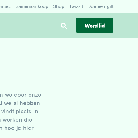
ntact
Samenaankoop
Shop
Twizzit
Doe een gift
Word lid
en we door onze
at we al hebben
indt plaats in
n werken die
 hoe je hier