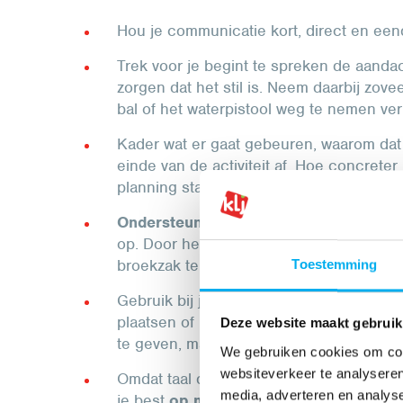
Hou je communicatie kort, direct en een
Trek voor je begint te spreken de aandac
zorgen dat het stil is. Neem daarbij zove
bal of het waterpistool weg te nemen ver
Kader wat er gaat gebeuren, waarom dat
einde van de activiteit af. Hoe concrete
planning staat, hoe minder verwarring er 
Ondersteun
je uitleg
met visuele hulpm
op. Door het programma aan jullie sjaalt
broekzak te steken kan je soms ook al h
Toestemming
Gebruik bij je uitleg zoveel mogelijk geb
plaatsen of personen, de leiding het een
Deze website maakt gebruik
te geven, maak je het spel of de activitei
We gebruiken cookies om cont
websiteverkeer te analyseren
Omdat taal door kinderen en jongeren me
media, adverteren en analys
je best
op met grapjes en beeldspraak