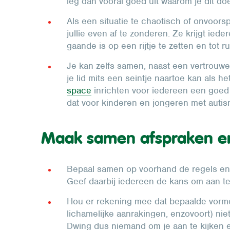
leg dan vooral goed uit waarom je dit do
Als een situatie te chaotisch of onvoorsp
jullie even af te zonderen. Ze krijgt ied
gaande is op een rijtje te zetten en tot 
Je kan zelfs samen, naast een vertrouwe
je lid mits een seintje naartoe kan als he
space
inrichten voor iedereen een goed
dat voor kinderen en jongeren met auti
Maak samen afspraken en
Bepaal samen op voorhand de regels en gr
Geef daarbij iedereen de kans om aan te 
Hou er rekening mee dat bepaalde vorme
lichamelijke aanrakingen, enzovoort) nie
Dwing dus niemand om je aan te kijken en