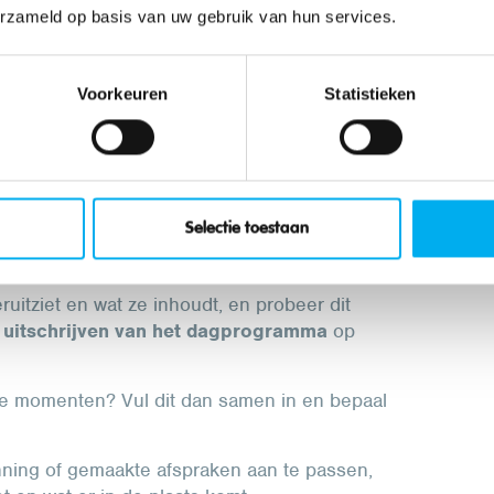
erzameld op basis van uw gebruik van hun services.
lfde manier begrepen hebben, dat is eigenlijk
tanden te vermijden.
Voorkeuren
Statistieken
orspelbaarheid
uctuur doorheen jullie werking. Dat kan je
Selectie toestaan
aar- of maandplanning op te hangen in jullie
itziet en wat ze inhoudt, en probeer dit
t
uitschrijven van het dagprogramma
op
rije momenten? Vul dit dan samen in en bepaal
nning of gemaakte afspraken aan te passen,