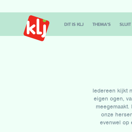
DIT IS KLJ
THEMA'S
SLUIT
Iedereen kijkt
eigen ogen, va
meegemaakt. D
onze hersen
evenwel op 