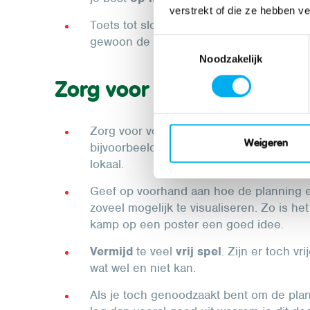
verstrekt of die ze hebben v
Toets tot slot af of jullie elkaar op deze
gewoon de simpelste manier om misvers
Toestemmingsselectie
Noodzakelijk
Zorg voor structuur en vo
Zorg voor voldoende duidelijkheid en str
Weigeren
bijvoorbeeld gemakkelijk doen door een j
lokaal.
Geef op voorhand aan hoe de planning eru
zoveel mogelijk te visualiseren. Zo is he
kamp op een poster een goed idee.
Vermijd
te veel
vrij spel
. Zijn er toch v
wat wel en niet kan.
Als je toch genoodzaakt bent om de pla