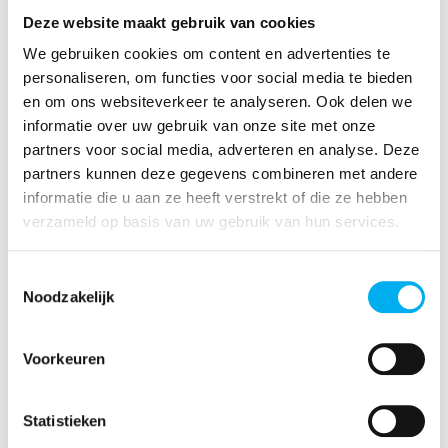
Ontdek de regionale initiatieven
Deze website maakt gebruik van cookies
van KLJ 100
We gebruiken cookies om content en advertenties te
personaliseren, om functies voor social media te bieden
en om ons websiteverkeer te analyseren. Ook delen we
informatie over uw gebruik van onze site met onze
Je eigen KLJ 100-initiatief
partners voor social media, adverteren en analyse. Deze
partners kunnen deze gegevens combineren met andere
informatie die u aan ze heeft verstrekt of die ze hebben
verzameld op basis van uw gebruik van hun services.
Toestemmingsselectie
Het historisch luik van KLJ
Noodzakelijk
Voorkeuren
Praktische info
Statistieken