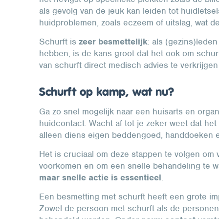
als gevolg van de jeuk kan leiden tot huidletse
huidproblemen, zoals eczeem of uitslag, wat d
Schurft is
zeer besmettelijk
: als (gezins)led
hebben, is de kans groot dat het ook om schurf
van schurft direct medisch advies te verkrijg
Schurft op kamp, wat nu?
Ga zo snel mogelijk naar een huisarts en organis
huidcontact. Wacht af tot je zeker weet dat het 
alleen diens eigen beddengoed, handdoeken e
Het is cruciaal om deze stappen te volgen om v
voorkomen en om een snelle behandeling te 
maar snelle actie is essentieel
.
Een besmetting met schurft heeft een grote impa
Zowel de persoon met schurft als de personen