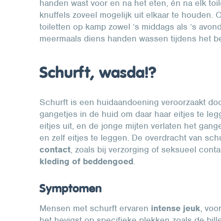
handen wast voor en na het eten, én na elk toil
knuffels zoveel mogelijk uit elkaar te houden. 
toiletten op kamp zowel ’s middags als ’s avon
meermaals diens handen wassen tijdens het be
Schurft, wasda!?
Schurft is een huidaandoening veroorzaakt door 
gangetjes in de huid om daar haar eitjes te l
eitjes uit, en de jonge mijten verlaten het ga
en zelf eitjes te leggen. De overdracht van sch
contact
, zoals bij verzorging of seksueel cont
kleding of beddengoed
.
Symptomen
Mensen met schurft ervaren
intense jeuk
, voo
het hevigst op specifieke plekken zoals de bil