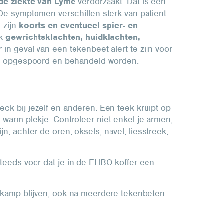
de ziekte van Lyme
veroorzaakt. Dat is een
. De symptomen verschillen sterk van patiënt
 zijn
koorts en eventueel spier- en
k
gewrichtsklachten, huidklachten,
 in geval van een tekenbeet alert te zijn voor
ig opgespoord en behandeld worden.
k bij jezelf en anderen. Een teek kruipt op
 warm plekje. Controleer niet enkel je armen,
n, achter de oren, oksels, navel, liesstreek,
steeds voor dat je in de EHBO-koffer een
t kamp blijven, ook na meerdere tekenbeten.