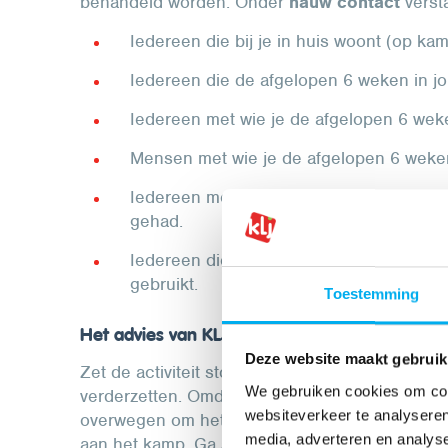
behandeld worden. Onder
nauw contact
verst
Iedereen die bij je in huis woont (op k
Iedereen die de afgelopen 6 weken in j
Iedereen met wie je de afgelopen 6 wek
Mensen met wie je de afgelopen 6 weken
Iedereen met wie je de afgelopen 6 wek
gehad.
Iedereen die de afgelopen 6 weken jou
gebruikt.
Toestemming
Het advies van KLJ
Deze website maakt gebruik
Zet de activiteit stop en laat iedereen de beha
We gebruiken cookies om cont
verderzetten. Omdat de impact van een schurftb
websiteverkeer te analyseren
overwegen om het lid in kwestie tot het einde 
media, adverteren en analys
aan het kamp. Ga steeds in gesprek met dit lid