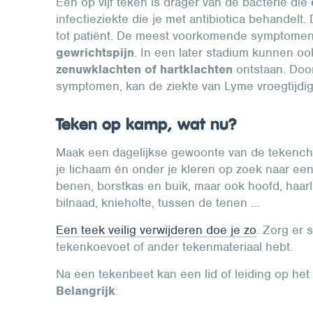
Eén op vijf teken is drager van de bacterie die
infectieziekte die je met antibiotica behandelt
tot patiënt. De meest voorkomende symptomen
gewrichtspijn
. In een later stadium kunnen oo
zenuwklachten of hartklachten
ontstaan. Door
symptomen, kan de ziekte van Lyme vroegtijd
Teken op kamp, wat nu?
Maak een dagelijkse gewoonte van de tekenchec
je lichaam én onder je kleren op zoek naar een
benen, borstkas en buik, maar ook hoofd, haarlij
bilnaad, knieholte, tussen de tenen …
Een teek veilig verwijderen doe je
zo
. Zorg er 
tekenkoevoet of ander tekenmateriaal hebt.
Na een tekenbeet kan een lid of leiding op he
Belangrijk
: