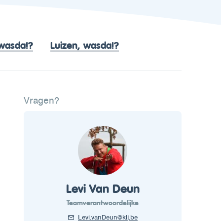
wasda!?
Luizen, wasda!?
Vragen?
Levi Van Deun
Teamverantwoordelijke
Levi.vanDeun@klj.be