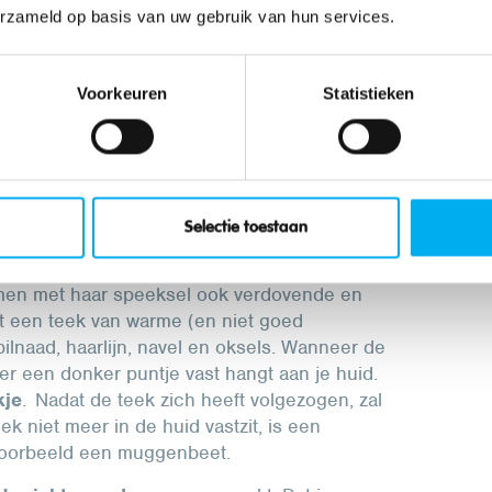
erzameld op basis van uw gebruik van hun services.
Voorkeuren
Statistieken
en. Om te groeien, hebben ze bloed nodig.
ok reptielen of amfibieën. Het lichaam van
gen teek is bijna bolvormig.
Selectie toestaan
men met haar speeksel ook verdovende en
dt een teek van warme (en niet goed
 bilnaad, haarlijn, navel en oksels. Wanneer de
t er een donker puntje vast hangt aan je huid.
kje
. Nadat de teek zich heeft volgezogen, zal
k niet meer in de huid vastzit, is een
jvoorbeeld een muggenbeet.