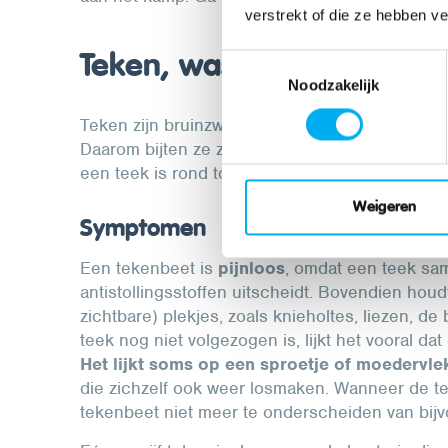
verstrekt of die ze hebben v
Teken, wasda!?
Toestemmingsselectie
Noodzakelijk
Teken zijn bruinzwarte bloedzuigende parasiet
Daarom bijten ze zoogdieren, vogels en soms o
een teek is rond tot ovaal en plat. Een volgezo
Weigeren
Symptomen
Een tekenbeet is
pijnloos
, omdat een teek sa
antistollingsstoffen uitscheidt. Bovendien hou
zichtbare) plekjes, zoals knieholtes, liezen, de
teek nog niet volgezogen is, lijkt het vooral da
Het lijkt soms op een sproetje of moedervle
die zichzelf ook weer losmaken. Wanneer de tee
tekenbeet niet meer te onderscheiden van bi