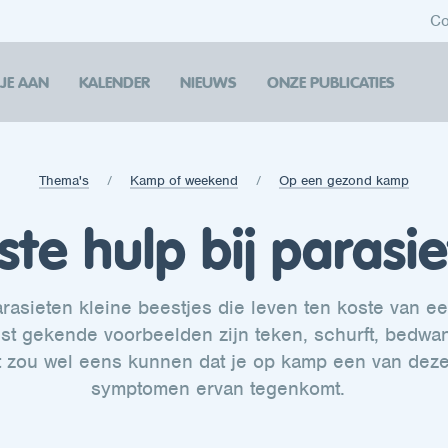
Co
 JE AAN
KALENDER
NIEUWS
ONZE PUBLICATIES
Thema's
Kamp of weekend
Op een gezond kamp
ste hulp bij parasi
arasieten kleine beestjes die leven ten koste van e
t gekende voorbeelden zijn teken, schurft, bedwan
t zou wel eens kunnen dat je op kamp een van deze
symptomen ervan tegenkomt.