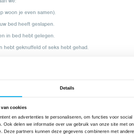
aan we:
amp woon je even samen).
ouw bed heeft geslapen.
en in bed hebt gelegen.
 hebt geknuffeld of seks hebt gehad.
en meer dan 15 minuten huidcontact hebt
w kleding, handdoeken of beddengoed heeft
Details
 van cookies
ndeling tegen schurft thuis
ent en advertenties te personaliseren, om functies voor social
esmetting zodanig groot is, kan je
. Ook delen we informatie over uw gebruik van onze site met on
van de behandeling niet te laten deelnemen
e. Deze partners kunnen deze gegevens combineren met andere i
 of de ouders.