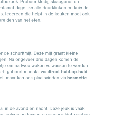
etbezoek. Probeer kledij, slaapgerief en
Ontsmet dagelijks alle deurklinken en kuis de
ds. Iedereen die helpt in de keuken moet ook
reiden van het eten.
de schurftmijt. Deze mijt graaft kleine
eggen. Na ongeveer drie dagen komen de
ngetje om na twee weken volwassen te worden
urft gebeurt meestal via
direct huid-op-huid
act, maar kan ook plaatsvinden via
besmette
ral in de avond en nacht. Deze jeuk is vaak
len, polsen en tussen de vingers. Het krabben