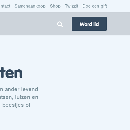
ntact
Samenaankoop
Shop
Twizzit
Doe een gift
Word lid
eten
en ander levend
tsen, luizen en
 beestjes of