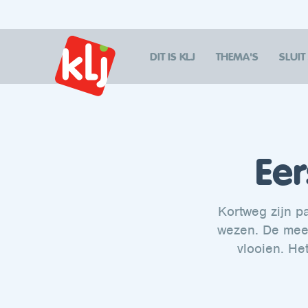
DIT IS KLJ
THEMA'S
SLUIT
Eer
Kortweg zijn p
wezen. De mees
vlooien. He