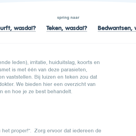
spring naar
urft, wasda!?
Teken, wasda!?
Bedwantsen, 
e leden), irritatie, huiduitslag, koorts en
esmet is met één van deze parasieten,
ten vaststellen. Bij luizen en teken zou dat
e dokter. We bieden hier een overzicht van
jn en hoe je ze best behandelt.
u het proper!”. Zorg ervoor dat iedereen de