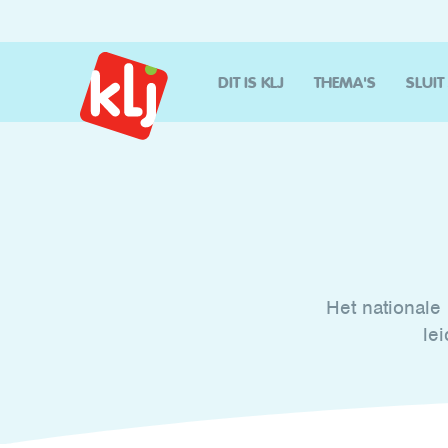
DIT IS KLJ
THEMA'S
SLUIT
Het nationale 
le