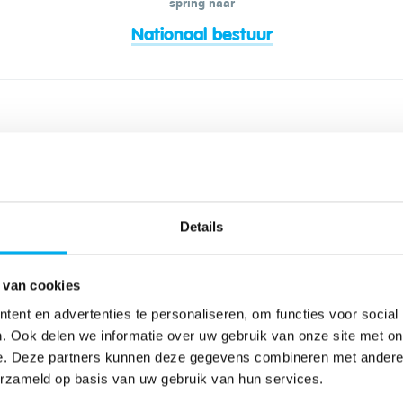
spring naar
Nationaal bestuur
cht. Daarnaast zetelen er twee nationale
le voorzitter in het Nationaal Bestuur.
Details
j.be
rvoorzitter@klj.be​
 van cookies
ent en advertenties te personaliseren, om functies voor social
dervoorzitter@klj.be​
. Ook delen we informatie over uw gebruik van onze site met on
:
vzantwerpen@klj.be
e. Deze partners kunnen deze gegevens combineren met andere i
erzameld op basis van uw gebruik van hun services.
urg@klj.be