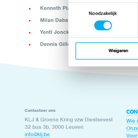
Toestemmingsselectie
Kenneth Plasschaert,
Voorzitter Vlaams
Noodzakelijk
Milan Dabaut, ​
Voorzitter Oost-Vlaander
Yentl Jonckheere
,
Voorzitter West-Vlaa
Dennis Gillessen,
Voorzitter Oost-Belgi
Weigeren
Contacteer ons
CON
KLJ & Groene Kring vzw Diestsevest
Wie 
32 bus 3b, 3000 Leuven
Onze
info@klj.be​
Voor