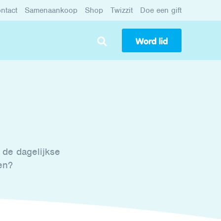
ntact
Samenaankoop
Shop
Twizzit
Doe een gift
Word lid
r de dagelijkse
en?