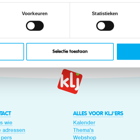
-Brabant:
vzvlaamsbrabant@klj.be
Voorkeuren
Statistieken
en:
vzoostvlaanderen@klj.be
nderen:
vzwestvlaanderen@klj.be
ë:
dennis.gillessen.klj@gmail.com
Selectie toestaan
TACT
ALLES VOOR KLJ'ERS
is wie
Kalender
 adressen
Thema's
 pers
Webshop