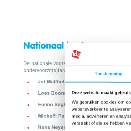
Nationaal bestuur
De nationale voorzitter is de enige beroepskra
ondervoorzit(s)ters en van elke regio de regiona
Toestemming
Jef Malfliet,
Voorzitter KLJ:
voorzitter@kl
Loes Boonen,
Ondervoorzitter KLJ:
onde
Deze website maakt gebruik
We gebruiken cookies om cont
Fenne Seghers,
Ondervoorzitter KLJ:
on
websiteverkeer te analyseren
Michaël Pauwels,
Voorzitter Antwerpen
media, adverteren en analys
verstrekt of die ze hebben v
Rens Neyens
, Voorzitter Limburg:
vzlimb