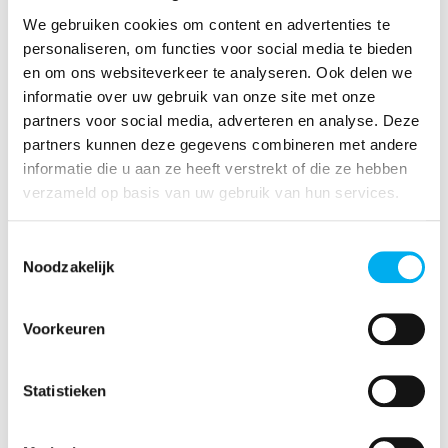
Quinten Cools
We gebruiken cookies om content en advertenties te
Pedagogisch medewerker
personaliseren, om functies voor social media te bieden
en om ons websiteverkeer te analyseren. Ook delen we
quinten.cools@klj.be
informatie over uw gebruik van onze site met onze
+3214 24 41 51
partners voor social media, adverteren en analyse. Deze
Verantwoordelijk voor
partners kunnen deze gegevens combineren met andere
KLJ-afdelingen van de gewesten: Geire Bij, 't Koet,
't HoK, De Welp en VooBoom.
informatie die u aan ze heeft verstrekt of die ze hebben
verzameld op basis van uw gebruik van hun services.
Ook interessant?
Toestemmingsselectie
Noodzakelijk
KLJ Connect
Voorkeuren
Statistieken