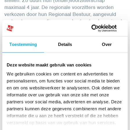
stellen. Zo duurt hun (onder)voorzitterschap
maximaal 4 jaar. De regionale voorzitters worden
verkozen door hun Regionaal Bestuur, aangevuld
met vertegenwoordigers van de structurele regionale
werkgroepen. Het Nationaal Bestuur verkiest samen
met vertegenwoordigers van de structurele nationale
werkgroepen de nationale ondervoorzitters.
Toestemming
Details
Over
Veelgestelde vragen
Deze website maakt gebruik van cookies
We gebruiken cookies om content en advertenties te
personaliseren, om functies voor social media te bieden
Kan ik lid worden van het Nationaal
en om ons websiteverkeer te analyseren. Ook delen we
Bestuur?
informatie over uw gebruik van onze site met onze
partners voor social media, adverteren en analyse. Deze
Waarom wordt er niet gestemd tijdens
partners kunnen deze gegevens combineren met andere
het Nationaal Bestuur?
informatie die u aan ze heeft verstrekt of die ze hebben
verzameld op basis van uw gebruik van hun services.