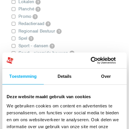
Lokalen
?
Planché
?
Promo
?
Redactieraad
?
Regionaal Bestuur
?
Spel
?
Sport - dansen
?
Sport - piramide bouwen
?
Sport - touwtrekken
?
Sport - vendelen
?
Sport - wimpelen
?
Toestemming
Details
Over
VKB
?
Losse vrijwilliger
?
Deze website maakt gebruik van cookies
In welke regio('s) wil je vrijwilliger zijn?
We gebruiken cookies om content en advertenties te
Nationaal
personaliseren, om functies voor social media te bieden
Antwerpen
en om ons websiteverkeer te analyseren. Ook delen we
Limburg
informatie over uw gebruik van onze site met onze