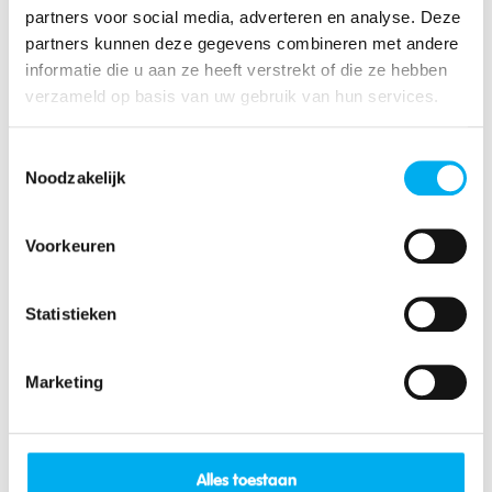
Oost-Vlaanderen
partners voor social media, adverteren en analyse. Deze
Vlaams-Brabant
partners kunnen deze gegevens combineren met andere
West-Vlaanderen
informatie die u aan ze heeft verstrekt of die ze hebben
verzameld op basis van uw gebruik van hun services.
Vanaf wanneer mogen we je contacteren?
Toestemmingsselectie
Noodzakelijk
Dit is een verplicht veld.
Wanneer vulde je deze vragenlijst in?
Voorkeuren
Statistieken
Dit is een verplicht veld.
Marketing
Alles toestaan